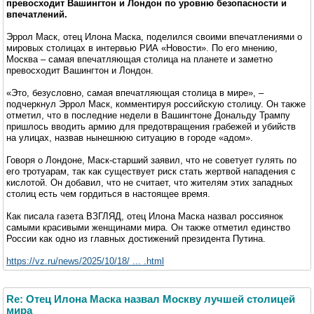
превосходит Вашингтон и Лондон по уровню безопасности и
впечатлений.
Эррол Маск, отец Илона Маска, поделился своими впечатлениями о
мировых столицах в интервью РИА «Новости». По его мнению,
Москва – самая впечатляющая столица на планете и заметно
превосходит Вашингтон и Лондон.
«Это, безусловно, самая впечатляющая столица в мире», –
подчеркнул Эррол Маск, комментируя российскую столицу. Он также
отметил, что в последние недели в Вашингтоне Дональду Трампу
пришлось вводить армию для предотвращения грабежей и убийств
на улицах, назвав нынешнюю ситуацию в городе «адом».
Говоря о Лондоне, Маск-старший заявил, что не советует гулять по
его тротуарам, так как существует риск стать жертвой нападения с
кислотой. Он добавил, что не считает, что жителям этих западных
столиц есть чем гордиться в настоящее время.
Как писала газета ВЗГЛЯД, отец Илона Маска назвал россиянок
самыми красивыми женщинами мира. Он также отметил единство
России как одно из главных достижений президента Путина.
https://vz.ru/news/2025/10/18/ ... .html
Re: Отец Илона Маска назвал Москву лучшей столицей
мира