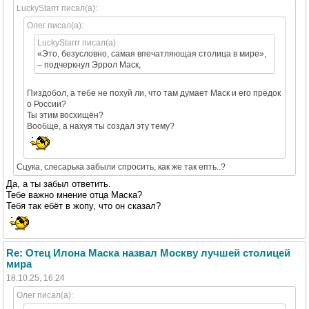
LuckyStarrr писал(а):
Олег писал(а):
LuckyStarrr писал(а):
«Это, безусловно, самая впечатляющая столица в мире»,
– подчеркнул Эррол Маск,
Пиздобол, а тебе не похуй ли, что там думает Маск и его предок
о России?
Ты этим восхищён?
Вообще, а нахуя ты создал эту тему?
Сцука, слесарька забыли спросить, как же так епть..?
Да, а ты забыл ответить.
Тебе важно мнение отца Маска?
Тебя так ебёт в жопу, что он сказал?
Re: Отец Илона Маска назвал Москву лучшей столицей
мира
18.10.25, 16:24
Олег писал(а):