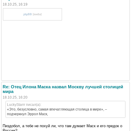
18.10.25, 16:19
phpBB
[media]
Re: Отец Илона Маска назвал Москву лучшей столицей
мира
18.10.25, 16:20
LuckyStarrr писал(а):
«Это, безусловно, самая впечатляющая столица в мире», –
подчеркнул Эррол Маск,
Пиздобол, а тебе не похуй ли, что там думает Маск и его предок о
России?