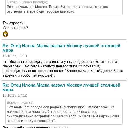
Сапер ВОдичка писал(а):
Все нормально в Москве. Только бы, вот электросамокатчиков
отстрелять, и все будет вообще шикарно.
Так стреляй...
Или, страшно?
Re: Отец Илона Маска назвал Москву лучшей столицей
мира
18.10.25, 17:10
Нет большего повода для радости у подпендосных скототсосных
лакивсрак, чем когда какой-то пендос типа их похвалит,
снисходительно потрепав по щеке: "Карроши малЪчык! Держи бочка
варенья и торбу печенюшек!".
Re: Отец Илона Маска назвал Москву лучшей столицей
мира
18.10.25, 17:12
Ворчун писал(а):
Нет большего повода для радости у подпендосных скототсосных
лакивсрак, чем когда какой-то пендос типа их похвалит,
снисходительно потрепав по щеке: "Карроши малЪчык! Держи бочка
варенья и торбу печенюшек!".
Румынский гандон обосрал лакисрача....