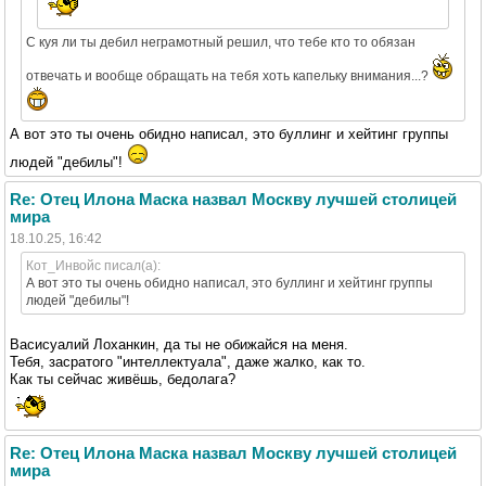
С куя ли ты дебил неграмотный решил, что тебе кто то обязан
отвечать и вообще обращать на тебя хоть капельку внимания...?
А вот это ты очень обидно написал, это буллинг и хейтинг группы
людей "дебилы"!
Re: Отец Илона Маска назвал Москву лучшей столицей
мира
18.10.25, 16:42
Кот_Инвойс писал(а):
А вот это ты очень обидно написал, это буллинг и хейтинг группы
людей "дебилы"!
Васисуалий Лоханкин, да ты не обижайся на меня.
Тебя, засратого "интеллектуала", даже жалко, как то.
Как ты сейчас живёшь, бедолага?
Re: Отец Илона Маска назвал Москву лучшей столицей
мира