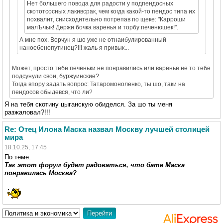
Нет большего повода для радости у подпендосных
скототсосных лакивсрак, чем когда какой-то пендос типа их
похвалит, снисходительно потрепав по щеке: "Карроши
малЪчык! Держи бочка варенья и торбу печенюшек!".
А мне пох. Ворчун я шо уже не отнаибулированный
наноебенопутинец?!!! жаль я привык...
Может, просто тебе печеньки не понравились или варенье не то тебе
подсунули свои, буржуинские?
Тогда впору задать вопрос: Татаромоноленко, ты шо, таки на
пендосов обыдевся, что ли?
Я на тебя скотину цыганскую обиделся. За шо ты меня
разжаловал?!!!
Re: Отец Илона Маска назвал Москву лучшей столицей
мира
18.10.25, 17:45
По теме.
Так этот форум будет радоваться, что бате Маска
понравилась Москва?