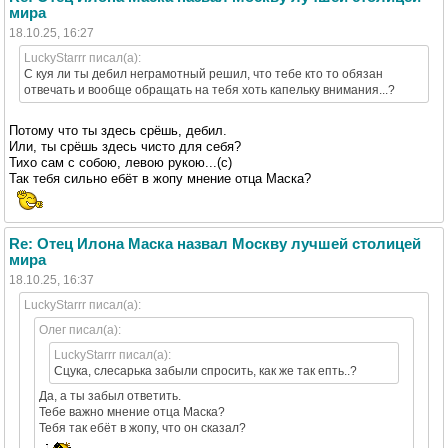
мира
18.10.25, 16:27
LuckyStarrr писал(а):
С куя ли ты дебил неграмотный решил, что тебе кто то обязан
отвечать и вообще обращать на тебя хоть капельку внимания...?
Потому что ты здесь срёшь, дебил.
Или, ты срёшь здесь чисто для себя?
Тихо сам с собою, левою рукою...(с)
Так тебя сильно ебёт в жопу мнение отца Маска?
Re: Отец Илона Маска назвал Москву лучшей столицей
мира
18.10.25, 16:37
LuckyStarrr писал(а):
Олег писал(а):
LuckyStarrr писал(а):
Сцука, слесарька забыли спросить, как же так епть..?
Да, а ты забыл ответить.
Тебе важно мнение отца Маска?
Тебя так ебёт в жопу, что он сказал?