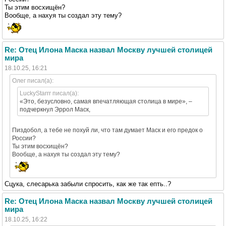
Ты этим восхищён?
Вообще, а нахуя ты создал эту тему?
Re: Отец Илона Маска назвал Москву лучшей столицей
мира
18.10.25, 16:21
Олег писал(а):
LuckyStarrr писал(а):
«Это, безусловно, самая впечатляющая столица в мире», –
подчеркнул Эррол Маск,
Пиздобол, а тебе не похуй ли, что там думает Маск и его предок о
России?
Ты этим восхищён?
Вообще, а нахуя ты создал эту тему?
Сцука, слесарька забыли спросить, как же так епть..?
Re: Отец Илона Маска назвал Москву лучшей столицей
мира
18.10.25, 16:22