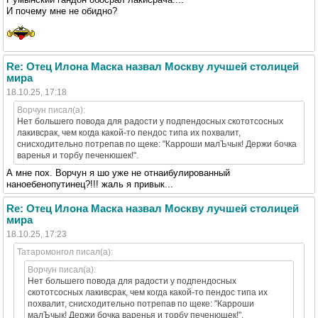
И почему мне не обидно?
Re: Отец Илона Маска назвал Москву лучшей столицей
мира
18.10.25, 17:18
Ворчун писал(а):
Нет большего повода для радости у подпендосных скототсосных
лакивсрак, чем когда какой-то пендос типа их похвалит,
снисходительно потрепав по щеке: "Карроши малЪчык! Держи бочка
варенья и торбу печенюшек!".
А мне пох. Ворчун я шо уже не отнаибулированный
наноебенопутинец?!!! жаль я привык...
Re: Отец Илона Маска назвал Москву лучшей столицей
мира
18.10.25, 17:23
Татаромонгол писал(а):
Ворчун писал(а):
Нет большего повода для радости у подпендосных
скототсосных лакивсрак, чем когда какой-то пендос типа их
похвалит, снисходительно потрепав по щеке: "Карроши
малЪчык! Держи бочка варенья и торбу печенюшек!".