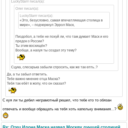
LuckyStarrr писал(а):
Олег писал(а):
LuckyStarrr писал(а):
«Это, безусловно, самая впечатляющая столица в
мире», – подчеркнул Эррол Маск,
Пиздобол, а тебе не похуй ли, что там думает Маск и его
предок о России?
Ты этим восхищён?
Вообще, а нахуя ты создал эту тему?
Сцука, слесарька забыли спросить, как же так епть..?
Да, а ты забыл ответить.
Тебе важно мнение отца Маска?
Тебя так ебёт в жопу, что он сказал?
С куя ли ты дебил неграмотный решил, что тебе кто то обязан
отвечать и вообще обращать на тебя хоть капельку внимания...?
Re: Отец Илона Маска назвал Москву лучшей столицей