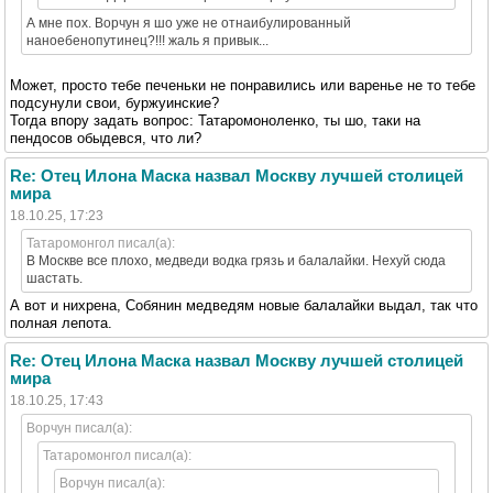
А мне пох. Ворчун я шо уже не отнаибулированный
наноебенопутинец?!!! жаль я привык...
Может, просто тебе печеньки не понравились или варенье не то тебе
подсунули свои, буржуинские?
Тогда впору задать вопрос: Татаромоноленко, ты шо, таки на
пендосов обыдевся, что ли?
Re: Отец Илона Маска назвал Москву лучшей столицей
мира
18.10.25, 17:23
Татаромонгол писал(а):
В Москве все плохо, медведи водка грязь и балалайки. Нехуй сюда
шастать.
А вот и нихрена, Собянин медведям новые балалайки выдал, так что
полная лепота.
Re: Отец Илона Маска назвал Москву лучшей столицей
мира
18.10.25, 17:43
Ворчун писал(а):
Татаромонгол писал(а):
Ворчун писал(а):