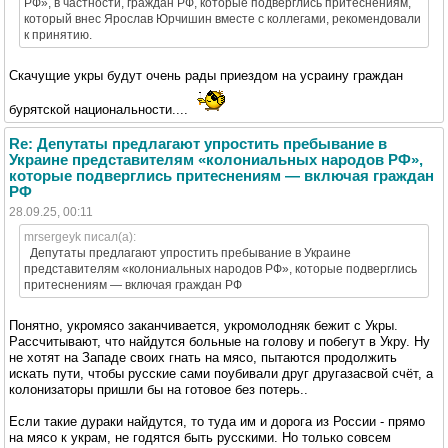
РФ», в частности, граждан РФ, которые подверглись притеснениям,
который внес Ярослав Юрчишин вместе с коллегами, рекомендовали
к принятию.
Скачущие укры будут очень рады приездом на усраину граждан
бурятской национальности....
Re: Депутаты предлагают упростить пребывание в
Украине представителям «колониальных народов РФ»,
которые подверглись притеснениям — включая граждан
РФ
28.09.25, 00:11
mrsergeyk писал(а):
Депутаты предлагают упростить пребывание в Украине
представителям «колониальных народов РФ», которые подверглись
притеснениям — включая граждан РФ
Понятно, укромясо заканчивается, укромолодняк бежит с Укры.
Рассчитывают, что найдутся больные на голову и побегут в Укру. Ну
не хотят на Западе своих гнать на мясо, пытаются продолжить
искать пути, чтобы русские сами поубивали друг другазасвой счёт, а
колонизаторы пришли бы на готовое без потерь..
Если такие дураки найдутся, то туда им и дорога из России - прямо
на мясо к украм, не годятся быть русскими. Но только совсем