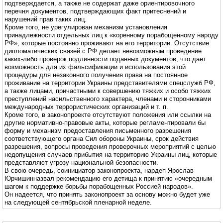
подтверждается, а также не содержат даже ориентировочного
перечня документов, подтверждающих факт притеснений и
нарушений прав таких лиц.
Кроме того, не урегулирован механизм установления
принадлежности отдельных лиц к «коренному порабощенному народу
РФ», которые постоянно проживают на его территории. Отсутствие
дипломатических связей с РФ делает невозможным проведение
каких-либо проверок подлинности поданных документов, что дает
возможность для их фальсификации и использования этой
процедуры для незаконного получения права на постоянное
проживание на территории Украины представителями спецслужб РФ,
а также лицами, причастными к совершению тяжких и особо тяжких
преступлений насильственного характера, членами и сторонниками
международных террористических организаций и т. п.
Кроме того, в законопроекте отсутствуют положения или ссылки на
другие нормативно-правовые акты, которые регламентировали бы
форму и механизм предоставления письменного разрешения
соответствующего органа Сил обороны Украины, срок действия
разрешения, вопросы проведения проверочных мероприятий с целью
недопущения случаев прибытия на территорию Украины лиц, которые
представляют угрозу национальной безопасности.
В свою очередь, соинициатор законопроекта, нардеп Ярослав
Юрчишинназвал рекомендацию его детища к принятию «очередным
шагом к поддержке борьбы порабощенных Россией народов».
Он надеется, что принять законопроект за основу можно будет уже
на следующей сентябрьской пленарной неделе.