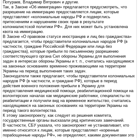
Потураев, Владимир Вятрович и другие.
Так, в Законе «Об иммиграции» предлагается предусмотреть, что
разрешение на иммиграцию предоставляется лицам, которые
представляют «колониальные народы РФ и подверглись
притеснениям и нарушениям своих прав в результате
колониалистской политики РФ». Для них может быть установлена
квота на иммиграцию.
В Законе «О правовом статусе иностранцев и лиц без гражданства»
предлагается, чтобы представители колониальных народов РФ (в
частности, граждане Российской Федерации или лица без
гражданства), которые прибыли по письменному разрешению
соответствующего органа Сил обороны Украины для выполнения
задач в интересах обороны Украины и т. п., считались находящимися
на законных основаниях временно проживающими на территории
Украины на период выполнения таких задач.
Законодатели также предлагают, чтобы представители колониальных
народов РФ (в частности, и граждане РФ), которые в период
действия военного положения прибыли в Украину для
предоставления медицинской помощи, реабилитационной помощи на
волонтерских началах как медицинские работники, специалисты по
реабилитации и получили вид на временное жительство, считались
находящимися на законных основаниях на территории Украины на
период такого волонтерства.
К этому законопроекту, как следует из решения комитета,
государственные органы высказали ряд критических замечаний.
В частности, СБУ указала, что законопроект не устанавливает, кто
именно относится к лицам, которые представляют «коренные
порабощенные народы РФ», не определяют, какими документами это