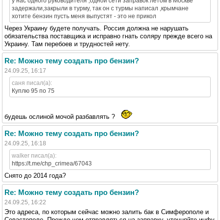
у нас одного руководителя ,одной сети заправок летом в Москве
задержали,закрыли в турму, так он с турмы написал ,крымчане
хотите бензин пусть меня выпустят - это не прикол
Через Украину будете получать. Россия должна не нарушать
обязательства поставщика и исправно гнать соляру прежде всего на
Украину. Там перебоев и трудностей нету.
Re: Можно тему создать про бензин?
24.09.25, 16:17
саня писал(а):
Куплю 95 по 75
будешь ослиной мочой разбавлять ?
Re: Можно тему создать про бензин?
24.09.25, 16:18
walker писал(а):
https://t.me/chp_crimea/67043
Снято до 2014 года?
Re: Можно тему создать про бензин?
24.09.25, 16:22
Это адреса, по которым сейчас можно залить бак в Симферополе и
Севастополе. Прежде чем отправляться на заправку, уточняйте инфу