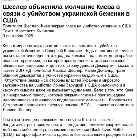
Шеслер объяснила молчание Киева в
связи с убийством украинской беженки в
США
Политолог Шеслер: Киев закрыл глаза на убийство украинки в США
Tекст: Анастасия Куликова
9 сентября 2025
Киев и мировое заукраинство пытаются замолчать убийство
украинской беженки в Северной Каролине. Ведь в противном случае
всем станет очевидно, что «град на холме» – на самом деле крайне
опасная территория, на которой преступления стали совершенно
обыденным явлением, и до этого страну довела Демпартия, сказала
газете ВЗГЛЯД политолог Лариса Шеслер. Ранее Дональд Трамп
обвинил демократов в убийстве украинки бездомным в США.
«Отсутствие реакции со стороны властей Украины и мирового
заукраинства на убийство Ирины Заруцкой в США объяснимо и в
каком-то смысле даже не вызывает удивления. Дело в том, что Киев
и либеральную прессу, которые закрыли глаза на произошедшее,
идеологически и финансово поддерживают демократы. Лоббисты из
Демпартии продвигают военную помощь ВСУ», – пояснила политолог
Лариса Шеслер.
При этом текущее положение дел внутри Штатов – разгул
бандитизма, рост преступности – следствие политики «партии осла»,
добавила собеседница, напомнив о движении Black Lives Matter
(BLM), которое «фактически сделало безнаказанными рецидивистов и