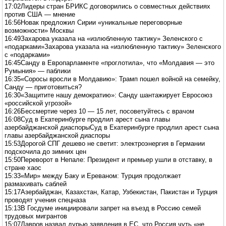
17:02Лидеры стран БРИКС договорились о совместных действиях
против США — мнение
16:56Новак предложил Сирии «уникальные переговорные
возможности» Москвы
16:49Захарова указала на «излюбленную тактику» Зеленского с
«подарками»Захарова указала на «излюбленную тактику» Зеленского
с «подарками»
16:45Санду в Европарламенте «проглотила», что «Молдавия — это
Румыния» — паблики
16:35«Соросы вросли в Молдавию»: Трамп пошел войной на семейку,
Санду — приготовиться?
16:30«Защитите нашу демократию»: Санду шантажирует Евросоюз
«российской угрозой»
16:26Бессмертие через 10 — 15 лет, посоветуйтесь с врачом
16:08Суд в Екатеринбурге продлил арест сына главы
азербайджанской диаспорыСуд в Екатеринбурге продлил арест сына
главы азербайджанской диаспоры
15:53Дорогой СПГ дешево не светит: электроэнергия в Германии
подскочила до зимних цен
15:50Переворот в Непале: Президент и премьер ушли в отставку, в
стране хаос
15:33«Мир» между Баку и Ереваном: Турция продолжает
размахивать саблей
15:17Азербайджан, Казахстан, Катар, Узбекистан, Пакистан и Турция
проводят учения спецназа
15:13В Госдуме инициировали запрет на въезд в Россию семей
трудовых мигрантов
15:07Лавров назвал дурью заявления в ЕС, что Россия чуть «не