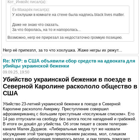
Кот_Инвойс писал(а):
Ёк-Макарёк писал(а):
У хохлушки в комнате на стене была надпись black lives matter.
Даже не знаю что сказать.
За что боролась, на то и напоролась...
Возможно, негр ее прирезал за недостаточно громкую позицию.
Негр её припезпл, за то что хохлушка. Жаже негры их режут...
Re: NYP: в США объявили сбор средств на адвоката для
убийцы украинской беженки
09.09.25, 19:50
Убийство украинской беженки в поезде в
Северной Каролине раскололо общество в
США
Убийство 23-летней украинской беженки в поезде в Северной
Каролине раскололо Америку. Преступление совершил
афроамериканец с большим преступным «послужным списком». Его
14 раз отпускали на свободу без залога после нападений и грабежей.
В итоге он дошёл до убийства. Об этом пишет в своем телеграм-
канале Малек Дудаков. «Либеральные медиа тут же назвали
обсуждение этой трагедии проявлением расизма, мол, слишком
много камер наблюдения появилось везде, и они теперь помогают