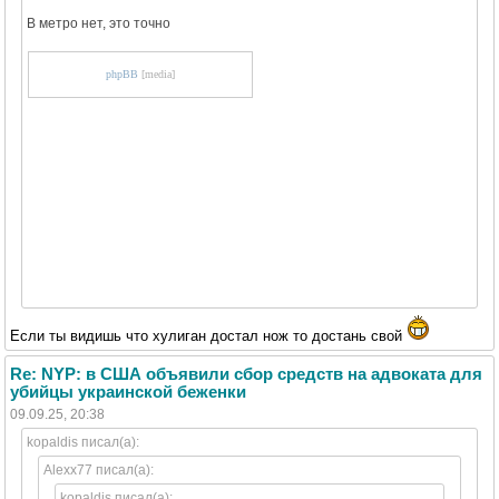
В метро нет, это точно
phpBB
[media]
Если ты видишь что хулиган достал нож то достань свой
Re: NYP: в США объявили сбор средств на адвоката для
убийцы украинской беженки
09.09.25, 20:38
kopaldis писал(а):
Alexx77 писал(а):
kopaldis писал(а):