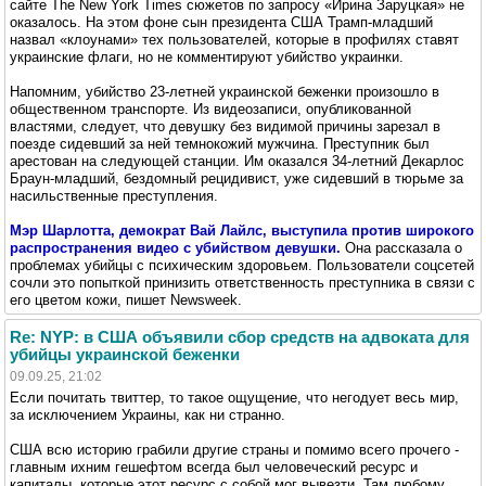
сайте The New York Times сюжетов по запросу «Ирина Заруцкая» не
оказалось. На этом фоне сын президента США Трамп-младший
назвал «клоунами» тех пользователей, которые в профилях ставят
украинские флаги, но не комментируют убийство украинки.
Напомним, убийство 23-летней украинской беженки произошло в
общественном транспорте. Из видеозаписи, опубликованной
властями, следует, что девушку без видимой причины зарезал в
поезде сидевший за ней темнокожий мужчина. Преступник был
арестован на следующей станции. Им оказался 34-летний Декарлос
Браун-младший, бездомный рецидивист, уже сидевший в тюрьме за
насильственные преступления.
Мэр Шарлотта, демократ Вай Лайлс, выступила против широкого
распространения видео с убийством девушки.
Она рассказала о
проблемах убийцы с психическим здоровьем. Пользователи соцсетей
сочли это попыткой принизить ответственность преступника в связи с
его цветом кожи, пишет Newsweek.
Re: NYP: в США объявили сбор средств на адвоката для
убийцы украинской беженки
09.09.25, 21:02
Если почитать твиттер, то такое ощущение, что негодует весь мир,
за исключением Украины, как ни странно.
США всю историю грабили другие страны и помимо всего прочего -
главным ихним гешефтом всегда был человеческий ресурс и
капиталы, которые этот ресурс с собой мог вывезти. Там любому