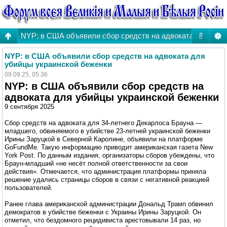
NYP: в США объявили сбор средств на адвоката для уби
#
NYP: в США объявили сбор средств на адвоката для
убийцы украинской беженки
09.09.25, 05:36
NYP: в США объявили сбор средств на
адвоката для убийцы украинской беженки
9 сентября 2025
Сбор средств на адвоката для 34-летнего Декарлоса Брауна —
младшего, обвиняемого в убийстве 23-летней украинской беженки
Ирины Заруцкой в Северной Каролине, объявили на платформе
GoFundMe. Такую информацию приводит американская газета New
York Post. По данным издания, организаторы сборов убеждены, что
Браун-младший «не несёт полной ответственности за свои
действия». Отмечается, что администрация платформы приняла
решение удались страницы сборов в связи с негативной реакцией
пользователей.
Ранее глава американской администрации Дональд Трамп обвинил
демократов в убийстве беженки с Украины Ирины Заруцкой. Он
отметил, что бездомного рецидивиста арестовывали 14 раз, но