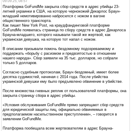
09.09.25, 08:57
Платформа GoFundMe закрыла сбор средств в адрес убийцы 23-
летней украинки в США, на которую чернокожий Декарлос Браун-
младший немотивированно набросился с ножом в вагоне
общественного транспорта.
Как пишет New York Post, на краудфандинговой платформе
GoFundMe появилась страница по сбору средств в адрес Декарлоса
Брауна-младшего, которого называли такой же жертвой, как
украинская девушка, на которую тот напал с ножом.
В описании призывали помочь бездомному подозреваемому и
поддержать «борьбу с расизмом и предвзятостью в отношении
нашего народа». Сбор заявили на 35 тыс. долларов, но собрали
только 5 долларов.
Согласно судебным протоколам, Браун бездомный, имеет более
десятка судимостей, начиная с 2014 года. После убийства
украинской девушки ему было предъявлено обвинение в убийстве.
После множества гневных реплик от пользователей платформы, она
закрыла страницу сбора в адрес убийцы.
«Условия обслуживания GoFundMe прямо запрещают сбор средств
для юридической защиты лиц, официально обвиняемых в
предполагаемом насильственном преступлении», – говорится в
заявлении GoFundMe.
Платформа пообещала всем жертвователям в адрес Брауна-