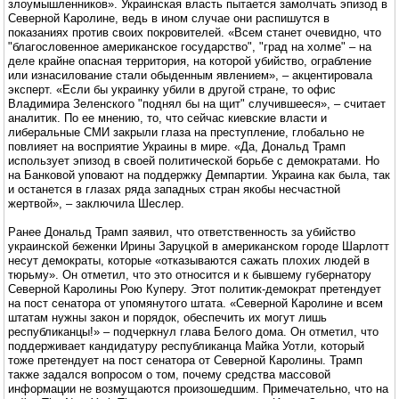
злоумышленников». Украинская власть пытается замолчать эпизод в
Северной Каролине, ведь в ином случае они распишутся в
показаниях против своих покровителей. «Всем станет очевидно, что
"благословенное американское государство", "град на холме" – на
деле крайне опасная территория, на которой убийство, ограбление
или изнасилование стали обыденным явлением», – акцентировала
эксперт. «Если бы украинку убили в другой стране, то офис
Владимира Зеленского "поднял бы на щит" случившееся», – считает
аналитик. По ее мнению, то, что сейчас киевские власти и
либеральные СМИ закрыли глаза на преступление, глобально не
повлияет на восприятие Украины в мире. «Да, Дональд Трамп
использует эпизод в своей политической борьбе с демократами. Но
на Банковой уповают на поддержку Демпартии. Украина как была, так
и останется в глазах ряда западных стран якобы несчастной
жертвой», – заключила Шеслер.
Ранее Дональд Трамп заявил, что ответственность за убийство
украинской беженки Ирины Заруцкой в американском городе Шарлотт
несут демократы, которые «отказываются сажать плохих людей в
тюрьму». Он отметил, что это относится и к бывшему губернатору
Северной Каролины Рою Куперу. Этот политик-демократ претендует
на пост сенатора от упомянутого штата. «Северной Каролине и всем
штатам нужны закон и порядок, обеспечить их могут лишь
республиканцы!» – подчеркнул глава Белого дома. Он отметил, что
поддерживает кандидатуру республиканца Майка Уотли, который
тоже претендует на пост сенатора от Северной Каролины. Трамп
также задался вопросом о том, почему средства массовой
информации не возмущаются произошедшим. Примечательно, что на