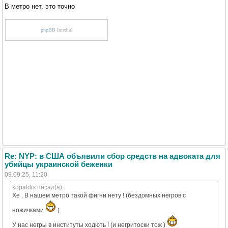
В метро нет, это точно
phpBB
[media]
Re: NYP: в США объявили сбор средств на адвоката для
убийцы украинской беженки
09.09.25, 11:20
kopaldis писал(а):
Хе . В нашем метро такой фигни нету ! (бездомных негров с
ножичками
)
У нас негры в институты ходють ! (и негритоски тож )