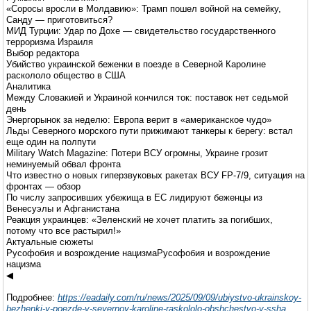
«Соросы вросли в Молдавию»: Трамп пошел войной на семейку,
Санду — приготовиться?
МИД Турции: Удар по Дохе — свидетельство государственного
терроризма Израиля
Выбор редактора
Убийство украинской беженки в поезде в Северной Каролине
раскололо общество в США
Аналитика
Между Словакией и Украиной кончился ток: поставок нет седьмой
день
Энергорынок за неделю: Европа верит в «американское чудо»
Льды Северного морского пути прижимают танкеры к берегу: встал
еще один на полпути
Military Watch Magazine: Потери ВСУ огромны, Украине грозит
неминуемый обвал фронта
Что известно о новых гиперзвуковых ракетах ВСУ FP-7/9, ситуация на
фронтах — обзор
По числу запросивших убежища в ЕС лидируют беженцы из
Венесуэлы и Афганистана
Реакция украинцев: «Зеленский не хочет платить за погибших,
потому что все растырил!»
Актуальные сюжеты
Русофобия и возрождение нацизмаРусофобия и возрождение
нацизма
◀
Подробнее:
https://eadaily.com/ru/news/2025/09/09/ubiystvo-ukrainskoy-
bezhenki-v-poezde-v-severnoy-karoline-raskololo-obshchestvo-v-ssha