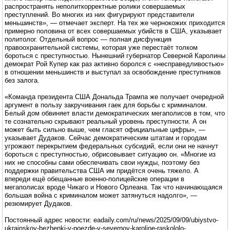
распространять неполиткорректные ролики совершаемых
преступлений. Во многих из них фигурируют представители
меньшинств», — отмечает эксперт. На тех же чернокожих приходится
примерно половина от всех совершаемых убийств в США, указывает
политолог. Отдельный вопрос — полная дисфункция
правоохранительной системы, которая уже перестаёт толком
бороться с преступностью. Нынешний губернатор Северной Каролины
демократ Рой Купер как раз активно боролся с «несправедливостью»
в отношении меньшинств и выступал за освобождение преступников
без залога.
«Команда президента США Дональда Трампа же получает очередной
аргумент в пользу закручивания гаек для борьбы с криминалом.
Белый дом обвиняет власти демократических мегаполисов в том, что
те сознательно скрывают реальный уровень преступности. А он
может быть сильно выше, чем гласят официальные цифры», —
указывает Дудаков. Сейчас демократическим штатам и городам
угрожают перекрытием федеральных субсидий, если они не начнут
бороться с преступностью, обрисовывает ситуацию он. «Многие из
них не способны сами обеспечивать свои нужды, поэтому без
поддержки правительства США им придётся очень тяжело. А
впереди ещё обещанные военно-полицейские операции в
мегаполисах вроде Чикаго и Нового Орлеана. Так что начинающаяся
большая война с криминалом может затянуться надолго», —
резюмирует Дудаков.
Постоянный адрес новости: eadaily.com/ru/news/2025/09/09/ubiystvo-
ukrainskoy-bezhenki-v-poezde-v-severnoy-karoline-raskololo-