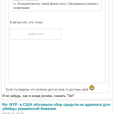
е . В нашем метро такой фигни нету ! (бездомных негров с
ножичками
В метро нет, это точно
phpBB
[media]
Если ты видишь что хулиган достал нож то достань свой
И не забудь, как в конце ролика, сказать "Тю!"
Re: NYP: в США объявили сбор средств на адвоката для
убийцы украинской беженки
09.09.25, 20:38