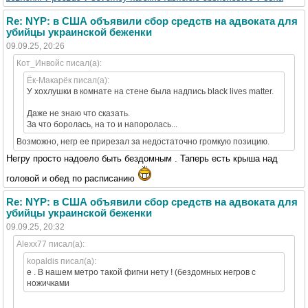
Re: NYP: в США объявили сбор средств на адвоката для
убийцы украинской беженки
09.09.25, 20:26
Кот_Инвойс писал(а):
Ёк-Макарёк писал(а):
У хохлушки в комнате на стене была надпись black lives matter.
Даже не знаю что сказать.
За что боролась, на то и напоролась...
Возможно, негр ее прирезал за недостаточно громкую позицию.
Негру просто надоело быть бездомным . Таперь есть крыша над
головой и обед по расписанию
Re: NYP: в США объявили сбор средств на адвоката для
убийцы украинской беженки
09.09.25, 20:32
Alexx77 писал(а):
kopaldis писал(а):
е . В нашем метро такой фигни нету ! (бездомных негров с
ножичками