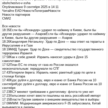
obshchestvo-v-ssha
Опубликовано 9 сентября 2025 в 14:11
Читайте EAD:НовостиТелеграмНовости
Новости партнеров
СМИ2
Все новости
18:35Если бы «Искандер» ударил по кабмину в Киеве, были бы
другие разрушения — АзаровЕсли бы «Искандер» ударил по кабмину
в Киеве, были бы другие разрушения — Азаров
18:26Канцелярия Нетаньяху: Удар по Дохе — наш ответ на теракты в
Иерусалиме и в Газе
18:19МИД Турции: Удар по Дохе — свидетельство государственного
терроризма Израиля
17:58Как к себе домой: Израиль наносил удары в Дохе 15
самолетами
17:52План ЕС по отказу от газа из России оказался
неокончательным: передумали по СПГ
17:43Потеряли берега: Израиль нанес ракетный удар по цели в
столице Катара
17:40Курс рубля к доллару, евро и юаню от Банка России на 10
сентябряКурс рубля к доллару, евро и юаню от Банка России на 10
сентября
17:23ВСУ меняют требование к дизтопливу: флота-то уже нет
17:23Хельсинки хочет ввести пошлины на весь российский импорт
17:15Власти Грузии заявили о внешнем вмешательстве в выборы
17:09MWM: Модернизация американского F-35 забуксовала, Китай
вырывается в лидеры