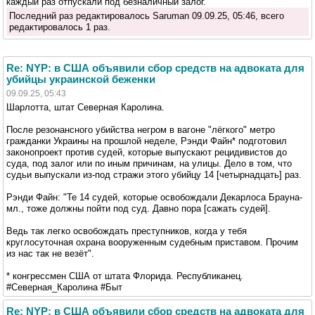
каждый раз отпускали под безналичный залог.
Последний раз редактировалось Saruman 09.09.25, 05:46, всего
редактировалось 1 раз.
Re: NYP: в США объявили сбор средств на адвоката для
убийцы украинской беженки
09.09.25, 05:43
Шарлотта, штат Северная Каролина.
После резонансного убийства негром в вагоне "лёгкого" метро
гражданки Украины на прошлой неделе, Рэнди Файн* подготовил
законопроект против судей, которые выпускают рецидивистов до
суда, под залог или по иным причинам, на улицы. Дело в том, что
судьи выпускали из-под стражи этого убийцу 14 [четырнадцать] раз.
Рэнди Файн: "Те 14 судей, которые освобождали Декарлоса Брауна-
мл., тоже должны пойти под суд. Давно пора [сажать судей].
Ведь так легко освобождать преступников, когда у тебя
круглосуточная охрана вооруженным судебным приставом. Прочим
из нас так не везёт".
* конгрессмен США от штата Флорида. Республиканец.
#Северная_Каролина #Быт
Re: NYP: в США объявили сбор средств на адвоката для