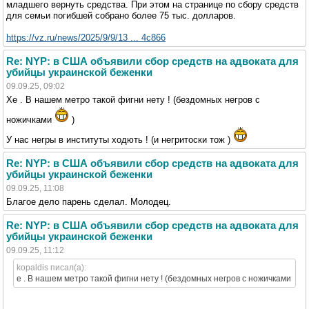
младшего вернуть средства. При этом на странице по сбору средств
для семьи погибшей собрано более 75 тыс. долларов.
https://vz.ru/news/2025/9/9/13 ... 4c866
Re: NYP: в США объявили сбор средств на адвоката для
убийцы украинской беженки
09.09.25, 09:02
Хе . В нашем метро такой фигни нету ! (бездомных негров с
ножичками
)
У нас негры в институты ходють ! (и негритоски тож )
Re: NYP: в США объявили сбор средств на адвоката для
убийцы украинской беженки
09.09.25, 11:08
Благое дело парень сделал. Молодец.
Re: NYP: в США объявили сбор средств на адвоката для
убийцы украинской беженки
09.09.25, 11:12
kopaldis писал(а):
е . В нашем метро такой фигни нету ! (бездомных негров с ножичками