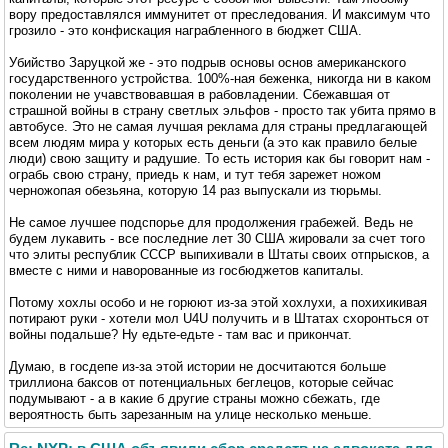
вору предоставлялся иммунитет от преследования. И максимум что
грозило - это конфискация награбленного в бюджет США.
Убийство Заруцкой же - это подрыв основы основ американского
государственного устройства. 100%-ная беженка, никогда ни в каком
поколении не учавствовавшая в рабовладении. Сбежавшая от
страшной войны в страну светлых эльфов - просто так убита прямо в
автобусе. Это не самая лучшая реклама для страны предлагающей
всем людям мира у которых есть деньги (а это как правило белые
люди) свою защиту и радушие. То есть история как бы говорит нам -
ограбь свою страну, приедь к нам, и тут тебя зарежет ножом
черножопая обезьяна, которую 14 раз выпускали из тюрьмы.
Не самое лучшее подспорье для продолжения грабежей. Ведь не
будем лукавить - все последние лет 30 США жировали за счет того
что элиты республик СССР выпихивали в Штаты своих отпрысков, а
вместе с ними и наворованные из госбюджетов капиталы.
Потому хохлы особо и не горюют из-за этой хохлухи, а похихикивая
потирают руки - хотели мол U4U получить и в Штатах схоронться от
войны подальше? Ну едьте-едьте - там вас и прикончат.
Думаю, в госдепе из-за этой истории не досчитаются больше
триллиона баксов от потенциальных беглецов, которые сейчас
подумывают - а в какие б другие страны можно сбежать, где
вероятность быть зарезанным на улице несколько меньше.