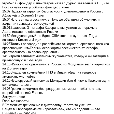
угробила» фон дер ЛяйенЛавров назвал дурью заявления в ЕС, что
Россия чуть «не угробила» фон дер Ляйен
15:07Надёжная гарантия безопасности: дипотношениям России с
Абхазией и Осетией 17 лет
15:04«В ответ на агрессию»: в Польше объявили об учениях и
закрытии границы с Белоруссией
15:01Захарова: Этнографа Каверина выпустили из тюрьмы в
Афганистане по обращению России
14:50Международный трейдер: США хотят результата. Тогда —
санкции к Китаю и Индии
14:25Талибы освободили российского этнографа, арестованного «за
правонарушения»Талибы освободили российского этнографа,
арестованного «за правонарушения»
14:19Трамп заплатит миллионы журналистке, которую он затащил в
примерочную в 1996 году
14:13Яблоки с «сюрпризом»: в Россию из Молдавии везли наркотики
на 2,5 млн евро
14:10Владелец крупнейших НПЗ в Индии убрал из тендеров
американскую нефть
14:10«Белорусский шпион» из Молдавии был близок к Плахотнюку и
критиковал власть
14:05Греция принимает беспрецедентные меры, чтобы не стать
старейшей нацией Европы
Загрузить ещё
Главные новости
ВСУ меняют требование к дизтопливу: флота-то уже нет
Санду в Европарламенте «проглотила», что «Молдавия — это
Румыния» — паблики