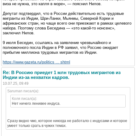
виза не нужна, это капля в море», — пояснил Нилов.
Депутат подтвердил, что в России действительно есть трудовые
мигранты из Индии, Шри-Ланки, Мьянмы, Северной Кореи и
африканских стран, но чаще всего они приезжают в рамках целевого
набора. Поэтому слова Беседина — «это какой-то нонсенс»,
заключил Нилов.
9 июля Беседин, ссылаясь на заявление чрезвычайного и
полномочного посла Индии в РФ заявил, что Россию ожидает
прибытие миллиона трудовых мигрантов из Индии.
https://www.gazeta.ru/politics ... shtml
Re: В Россию приедет 1 млн трудовых мигрантов из
Индии из-за нехватки кадров.
10.07.25, 09:49
Saruman писал(а):
Коля писал(а):
Нет ничего ленивее индуса.
Сразу видно чмо, которое никогда не работало с индусами и которое
умеет только срать в чужих темах.