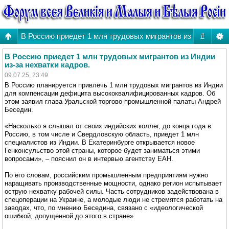
В Россию приедет 1 млн трудовых мигрантов из Индии из-
#
В Россию приедет 1 млн трудовых мигрантов из Индии
из-за нехватки кадров.
09.07.25, 23:49
В Россию планируется привлечь 1 млн трудовых мигрантов из Индии
для компенсации дефицита высококвалифицированных кадров. Об
этом заявил глава Уральской торгово-промышленной палаты Андрей
Беседин.
«Насколько я слышал от своих индийских коллег, до конца года в
Россию, в том числе и Свердловскую область, приедет 1 млн
специалистов из Индии. В Екатеринбурге открывается новое
Генконсульство этой страны, которое будет заниматься этими
вопросами», – пояснил он в интервью агентству ЕАН.
По его словам, российским промышленным предприятиям нужно
наращивать производственные мощности, однако регион испытывает
острую нехватку рабочей силы. Часть сотрудников задействована в
спецоперации на Украине, а молодые люди не стремятся работать на
заводах, что, по мнению Беседина, связано с «идеологической
ошибкой, допущенной до этого в стране».