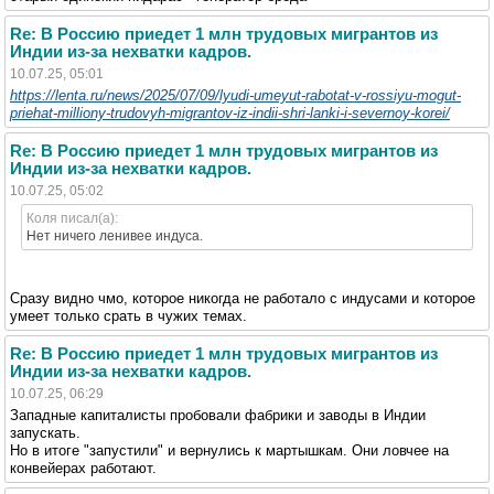
Re: В Россию приедет 1 млн трудовых мигрантов из
Индии из-за нехватки кадров.
10.07.25, 05:01
https://lenta.ru/news/2025/07/09/lyudi-umeyut-rabotat-v-rossiyu-mogut-
priehat-milliony-trudovyh-migrantov-iz-indii-shri-lanki-i-severnoy-korei/
Re: В Россию приедет 1 млн трудовых мигрантов из
Индии из-за нехватки кадров.
10.07.25, 05:02
Коля писал(а):
Нет ничего ленивее индуса.
Сразу видно чмо, которое никогда не работало с индусами и которое
умеет только срать в чужих темах.
Re: В Россию приедет 1 млн трудовых мигрантов из
Индии из-за нехватки кадров.
10.07.25, 06:29
Западные капиталисты пробовали фабрики и заводы в Индии
запускать.
Но в итоге "запустили" и вернулись к мартышкам. Они ловчее на
конвейерах работают.