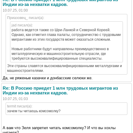
Индии из-за нехватки кадров.
10.07.25, 01:00
Приазовец_ писал(а):
jad писал(а):
работа ведется также со Шри-Ланкой и Северной Кореей.
Однако, как отметил глава палаты, сотрудничество с трудовыми
мигрантами из этих государств может оказаться сложным.
Новые работники будут направлены преимущественно в
металлургическую и машиностроительную отрасли, где
требуются высококвалифицированные специалисты.
Эти страны славятся высококвалифицированными металлургами и
машиностроителями.
Да, не ряженые казачки и донбасские селюки же.
Re: В Россию приедет 1 млн трудовых мигрантов из
Индии из-за нехватки кадров.
10.07.25, 01:03
termit писал(а):
зачем ты читаешь комсомолку?
А вам что Зеля запретил читать комсомолку? И что вы хохлы
читаете?