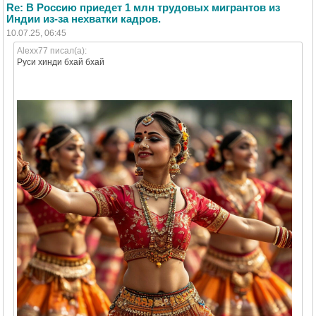
Re: В Россию приедет 1 млн трудовых мигрантов из
Индии из-за нехватки кадров.
10.07.25, 06:45
Alexx77 писал(а):
Руси хинди бхай бхай