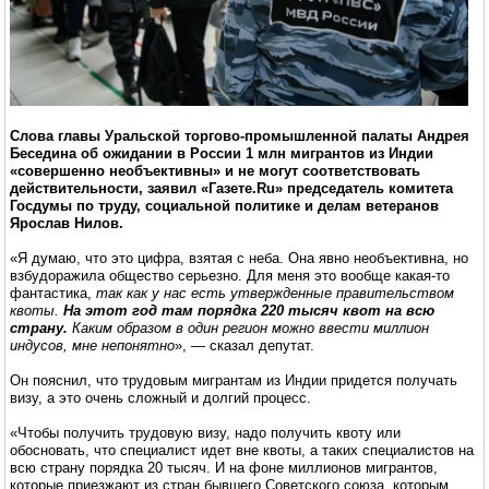
Слова главы Уральской торгово-промышленной палаты Андрея
Беседина об ожидании в России 1 млн мигрантов из Индии
«совершенно необъективны» и не могут соответствовать
действительности, заявил «Газете.Ru» председатель комитета
Госдумы по труду, социальной политике и делам ветеранов
Ярослав Нилов.
«Я думаю, что это цифра, взятая с неба. Она явно необъективна, но
взбудоражила общество серьезно. Для меня это вообще какая-то
фантастика,
так как у нас есть утвержденные правительством
квоты.
На этот год там порядка 220 тысяч квот на всю
страну.
Каким образом в один регион можно ввести миллион
индусов, мне непонятно
», — сказал депутат.
Он пояснил, что трудовым мигрантам из Индии придется получать
визу, а это очень сложный и долгий процесс.
«Чтобы получить трудовую визу, надо получить квоту или
обосновать, что специалист идет вне квоты, а таких специалистов на
всю страну порядка 20 тысяч. И на фоне миллионов мигрантов,
которые приезжают из стран бывшего Советского союза, которым