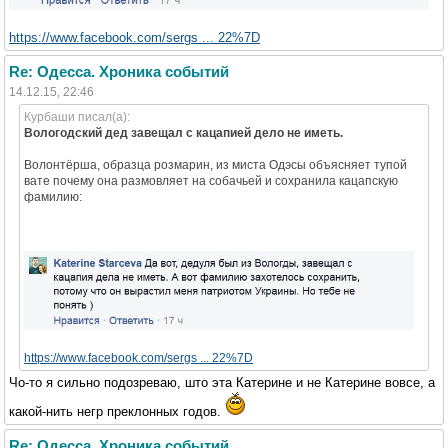
https://www.facebook.com/sergs ... 22%7D
Re: Одесса. Хроника событий
14.12.15, 22:46
Курбаши писал(а):
Вологодский дед завещал с кацапией дело не иметь.
Волонтёрша, образца розмарин, из миста Одэсы объясняет тупой
вате почему она размовляет на собачьей и сохранила кацапскую
фамилию:
https://www.facebook.com/sergs ... 22%7D
Чо-то я сильно подозреваю, што эта Катерине и не Катерине вовсе, а
какой-нить негр преклонных годов.
Re: Одесса. Хроника событий