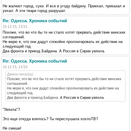
Не жалеют город, суки. И все в угоду байдену. Приехал, приказал и
уехал. А эти твари город разрушат.
Re: Одесса. Хроника событий
10.12.15, 13:51
Похоже, что во что бы то ни стало хотят прервать действие минских
соглашений.
Не верю я, что они дадут спокойно пролонгировать их действие на
следующий год.
Два фронта и приезд Байдена. А Россия в Сирии увязла.
Re: Одесса. Хроника событий
10.12.15, 13:53
Джина писал(а):
Похоже, что во что бы то ни стало хотят прервать действие минских
соглашений.
Не верю я, что они дадут спокойно пролонгировать их действие на
следующий год.
Два фронта и приезд Байдена.
А Россия в Сирии увязла
.
"Увязла"?
Это еще откуда взялось? Ты переслушала хохлоТВ?
Не смеши!