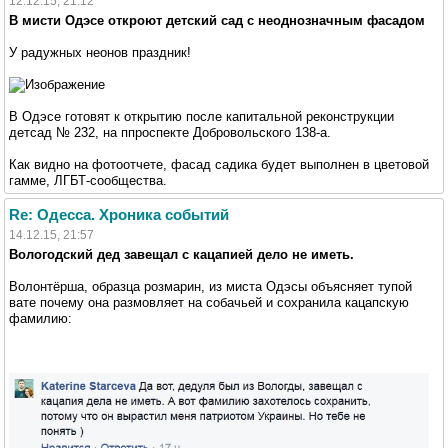
12.12.15, 21:12
В мисти Одэсе откроют детский сад с неоднозначным фасадом
У радужных неонов праздник!
В Одэсе готовят к открытию после капитальной реконструкции
детсад № 232, на ппроспекте Добровольского 138-а.
Как видно на фотоотчете, фасад садика будет выполнен в цветовой
гамме, ЛГБТ-сообщества.
Re: Одесса. Хроника событий
14.12.15, 21:57
Вологодский дед завещал с кацапией дело не иметь.
Волонтёрша, образца розмарин, из миста Одэсы объясняет тупой
вате почему она размовляет на собачьей и сохранила кацапскую
фамилию: