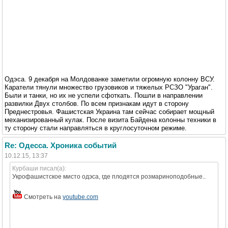
Одэса. 9 декабря на Молдованке заметили огромную колонну ВСУ.
Каратели тянули множество грузовиков и тяжелых РСЗО "Ураган".
Были и танки, но их не успели сфоткать. Пошли в направлении
развилки Двух столбов. По всем признакам идут в сторону
Преднестровья. Фашистская Украина там сейчас собирает мощный
механизированный кулак. После визита Байдена колонны техники в
ту сторону стали направляться в круглосуточном режиме.
Re: Одесса. Хроника событий
10.12.15, 13:37
Курбаши писал(а):
Укрофашистское мисто одэса, где плодятся розмариноподобные..
Смотреть на
youtube.com