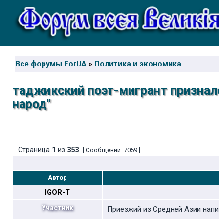
Все форумы ForUA
»
Политика и экономика
таджикский поэт-мигрант признал
народ"
Страница
1
из
353
[ Сообщений: 7059 ]
Автор
IGOR-T
Участник
Приезжий из Средней Азии написа