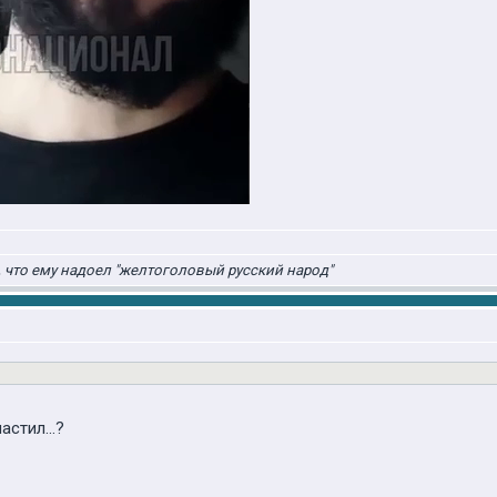
 что ему надоел "желтоголовый русский народ"
стил...?