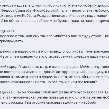
го этноса издревле служили либо исключительно любви и добру
 Фёдора Сологуба «Нюрнбергский палач» несёт очень глубокую
ихотворение Роберта Рождественского «Человеку надо мало» 
 не обязательно на заборе – на бумаге тоже по часто встречали
таджика»
ворение о том, как ему тяжело живётся у нас. Между строк – н
прислуживать.
щённого в видеоклип, и его перевод опубликовал телеграм-кан
 вот о чём конкретно это стихотворение (приведём лишь неко
ий народ. У меня есть мать и жена на родине. Мечеть опустела
 логично реагируют, предлагая автору вернуться на родину, к 
 слова в комментариях в соцсетях не такие спокойные и интелл
часто «пшеничного» цвета, но всё-таки в чём претензия?
аджика». Такой породы собак нет, разве что русская борзая. Е
остулат «человеческая жизнь превыше всего». То есть жизнь лю
лько русских? Там русские спасали таджиков и наоборот.