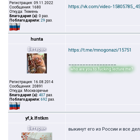
Регистрация: 09.11.2022
https://vk.com/video-15805785_4
Сообщения: 1680
Откуда: Тюмень
Благодарил (а):
0 раз.
Поблагодарили:
29
раз.
hunta
Ветеран
https://t.me/mnogonazi/15751
_________________
who are you to fucking lecture me?
Регистрация: 16.08.2014
Сообщения: 20891
Откуда: Москворечье
Благодарил (а):
407
раз.
Поблагодарили:
692
раз.
yf,k.lfntkm
Ветеран
выкинут его из России и все дел