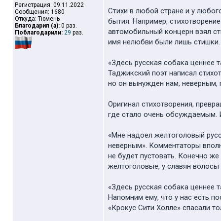
Регистрация: 09.11.2022
Стихи в любой стране и у любо
Сообщения: 1680
Откуда: Тюмень
бытия. Например, стихотворение
Благодарил (а):
0 раз.
автомобильный концерн взял ст
Поблагодарили:
29
раз.
имя нелюбви были лишь стишки. И
«Здесь русская собака ценнее 
Таджикский поэт написал стихот
но он вынужден нам, неверным, 
Оригинал стихотворения, превра
где стало очень обсуждаемым. И
«Мне надоел желтоголовый русск
неверным». Комментаторы вполне
не будет пустовать. Конечно же
желтоголовые, у славян волосы 
«Здесь русская собака ценнее т
Напомним ему, что у нас есть п
«Крокус Сити Холле» спасали то