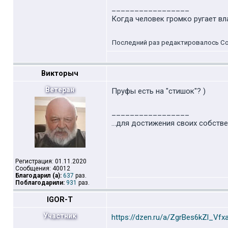
_________________
Когда человек громко ругает вл
Последний раз редактировалось Cool
Викторыч
Ветеран
Пруфы есть на "стишок"? )
_________________
...для достижения своих собств
Регистрация: 01.11.2020
Сообщения: 40012
Благодарил (а):
637
раз.
Поблагодарили:
931
раз.
IGOR-T
Участник
https://dzen.ru/a/ZgrBes6kZl_Vfx