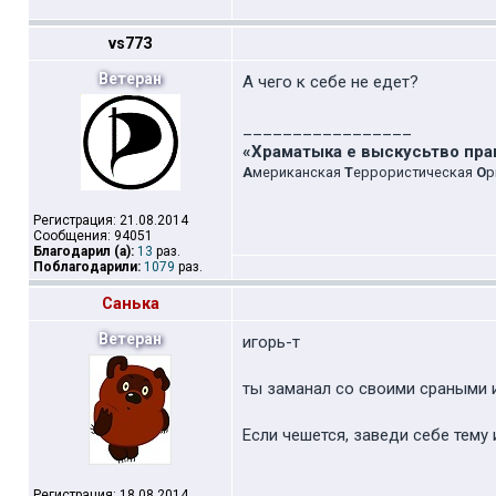
vs773
Ветеран
А чего к себе не едет?
_________________
«Храматыка е выскусьтво пр
А
мериканская
Т
еррористическая
О
р
Регистрация: 21.08.2014
Сообщения: 94051
Благодарил (а):
13
раз.
Поблагодарили:
1079
раз.
Санька
Ветеран
игорь-т
ты заманал со своими сраными 
Если чешется, заведи себе тему
Регистрация: 18.08.2014