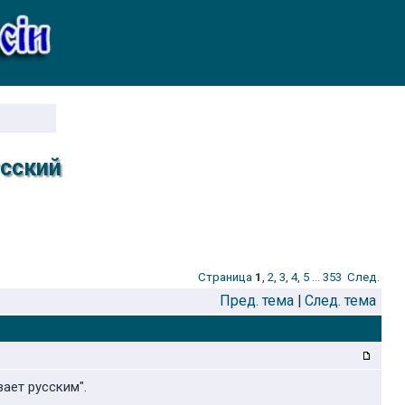
усский
Стрaница
1
,
2
,
3
,
4
,
5
...
353
След.
Пред. тема
|
След. тема
вает русским".