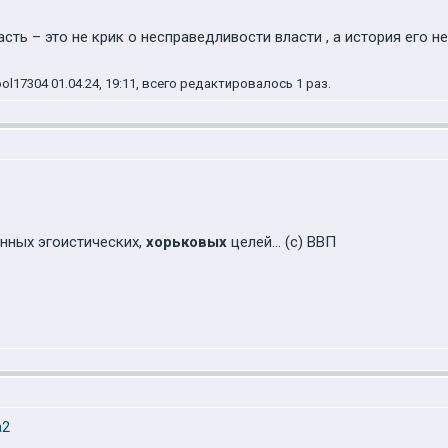
асть – это не крик о несправедливости власти , а история его
17304 01.04.24, 19:11, всего редактировалось 1 раз.
енных эгоистических,
хорьковых
целей... (с) ВВП
a2