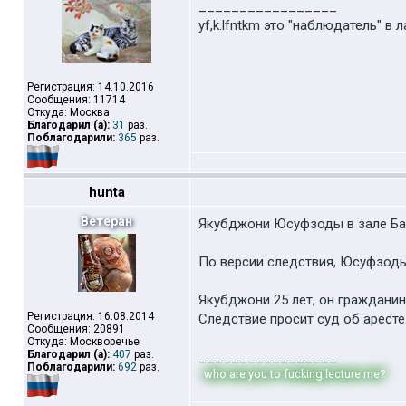
_________________
yf,k.lfntkm это "наблюдатель" в 
Регистрация: 14.10.2016
Сообщения: 11714
Откуда: Москва
Благодарил (а):
31
раз.
Поблагодарили:
365
раз.
hunta
Ветеран
Якубджони Юсуфзоды в зале Басм
По версии следствия, Юсуфзоды
Якубджони 25 лет, он гражданин
Регистрация: 16.08.2014
Следствие просит суд об аресте
Сообщения: 20891
Откуда: Москворечье
Благодарил (а):
407
раз.
_________________
Поблагодарили:
692
раз.
who are you to fucking lecture me?