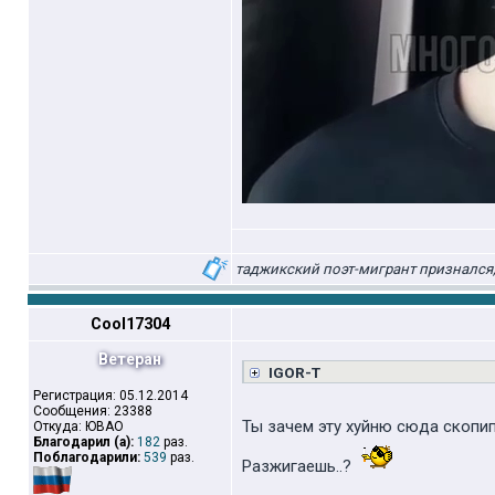
таджикский поэт-мигрант признался,
Cool17304
Ветеран
IGOR-T
Регистрация: 05.12.2014
Сообщения: 23388
Ты зачем эту хуйню сюда скопипа
Откуда: ЮВАО
Благодарил (а):
182
раз.
Поблагодарили:
539
раз.
Разжигаешь..?