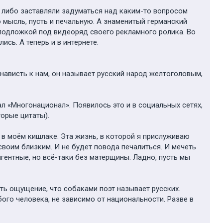
, либо заставляли задуматься над каким-то вопросом
 мысль, пусть и печальную. А знаменитый германский
подложкой под видеоряд своего рекламного ролика. Во
сь. А теперь и в интернете.
енависть к нам, он называет русский народ желтоголовым,
ал «Многонационал». Появилось это и в социальных сетях,
торые цитаты).
 в моём кишлаке. Эта жизнь, в которой я прислуживаю
своим близким. И не будет повода печалиться. И мечеть
игентные, но всё-таки без матерщины. Ладно, пусть мы
сть ощущение, что собаками поэт называет русских.
бого человека, не зависимо от национальности. Разве в