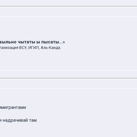
авыльно чытаты ы пысаты…»
ганизация ВСУ, ИГИЛ, Аль-Каида.
имигрантами
 и надрачивай там