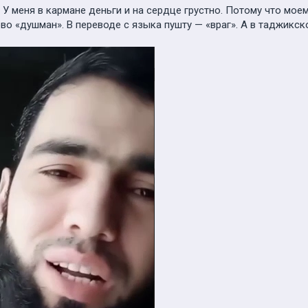
г. У меня в кармане деньги и на сердце грустно. Потому что мо
о «душман». В переводе с языка пушту — «враг». А в таджикско