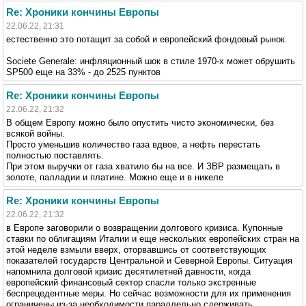
Re: Хроники кончины Европы
22.06.22, 21:31
естественно это потащит за собой и европейский фондовый рынок.
Societe Generale: инфляционный шок в стиле 1970-х может обрушить
SP500 еще на 33% - до 2525 пунктов
Re: Хроники кончины Европы
22.06.22, 21:32
В общем Европу можно было опустить чисто экономически, без
всякой войны.
Просто уменьшив количество газа вдвое, а нефть перестать
полностью поставлять.
При этом выручки от газа хватило бы на все. И ЗВР размещать в
золоте, палладии и платине. Можно еще и в никеле
Re: Хроники кончины Европы
22.06.22, 21:32
в Европе заговорили о возвращении долгового кризиса. Купонные
ставки по облигациям Италии и еще нескольких европейских стран на
этой неделе взмыли вверх, оторвавшись от соответствующих
показателей государств Центральной и Северной Европы. Ситуация
напомнила долговой кризис десятилетней давности, когда
европейский финансовый сектор спасли только экстренные
беспрецедентные меры. Но сейчас возможности для их применения
ограничены из-за необходимости параллельно сдерживать