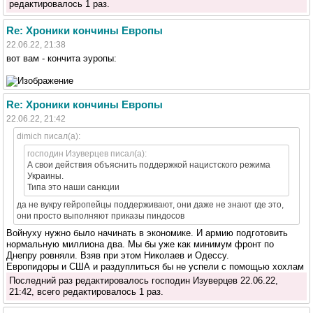
редактировалось 1 раз.
Re: Хроники кончины Европы
22.06.22, 21:38
вот вам - кончита эуропы:
Re: Хроники кончины Европы
22.06.22, 21:42
dimich писал(а):
господин Изуверцев писал(а):
А свои действия объяснить поддержкой нацистского режима
Украины.
Типа это наши санкции
да не вукру гейропейцы поддерживают, они даже не знают где это,
они просто выполняют приказы пиндосов
Войнуху нужно было начинать в экономике. И армию подготовить
нормальную миллиона два. Мы бы уже как минимум фронт по
Днепру ровняли. Взяв при этом Николаев и Одессу.
Европидоры и США и раздуплиться бы не успели с помощью хохлам
Последний раз редактировалось господин Изуверцев 22.06.22,
21:42, всего редактировалось 1 раз.