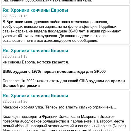
различными русофобскими заявлениями погнали.
Re: Хроники кончины Европы
22.06.22, 21:16
В Британии многодневная забастовка железнодорожников,
требующих повышения зарплаты на фоне инфляции. Подобных
стачек страна не видела последние 30-40 лет, в акции принимают
участие 40 тысяч сотрудников. До конца недели в стране
остановится почти все железнодорожное сообщение.
Re: Хроники кончины Европы
22.06.22, 21:18
не совсем Европа, но тоже касается.
BBG: худшая с 1970г первая половина года для SP500
Deutsche: 1п 2022г может стать для акций США
худшим со времен
Великой депрессии
Re: Хроники кончины Европы
22.06.22, 21:20
Макарон - хромая утка. Теперь его власть сильно ограничена...
Коалиция президента Франции Эмманюэля Макрона «Вместе»
потеряла абсолютное большинство в парламенте. На втором месте
левый «Новый народный экологический и социальный союз» (Nupes)
Меланшона, на третьем – ультраправая партия Марин Ле Пен