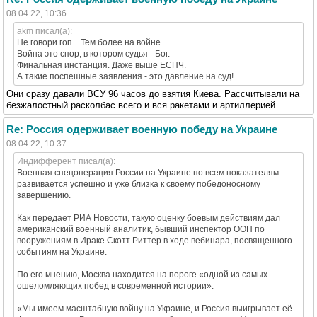
08.04.22, 10:36
akm писал(а):
Не говори гоп... Тем более на войне.
Война это спор, в котором судья - Бог.
Финальная инстанция. Даже выше ЕСПЧ.
А такие поспешные заявления - это давление на суд!
Они сразу давали ВСУ 96 часов до взятия Киева. Рассчитывали на
безжалостный расколбас всего и вся ракетами и артиллерией.
Re: Россия одерживает военную победу на Украине
08.04.22, 10:37
Индифферент писал(а):
Военная спецоперация России на Украине по всем показателям
развивается успешно и уже близка к своему победоносному
завершению.
Как передает РИА Новости, такую оценку боевым действиям дал
американский военный аналитик, бывший инспектор ООН по
вооружениям в Ираке Скотт Риттер в ходе вебинара, посвященного
событиям на Украине.
По его мнению, Москва находится на пороге «одной из самых
ошеломляющих побед в современной истории».
«Мы имеем масштабную войну на Украине, и Россия выигрывает её.