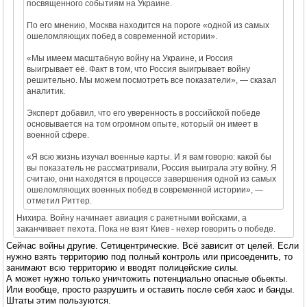
посвященного событиям на Украине.
По его мнению, Москва находится на пороге «одной из самых
ошеломляющих побед в современной истории».
«Мы имеем масштабную войну на Украине, и Россия
выигрывает её. Факт в том, что Россия выигрывает войну
решительно. Мы можем посмотреть все показатели», — сказал
аналитик.
Эксперт добавил, что его уверенность в российской победе
основывается на том огромном опыте, который он имеет в
военной сфере.
«Я всю жизнь изучал военные карты. И я вам говорю: какой бы
вы показатель не рассматривали, Россия выиграла эту войну. Я
считаю, они находятся в процессе завершения одной из самых
ошеломляющих военных побед в современной истории», —
отметил Риттер.
Нихира. Войну начинает авиация с ракетными войсками, а
заканчивает пехота. Пока не взят Киев - нехер говорить о победе.
Сейчас войны другие. Сетицентрические. Всё зависит от целей. Если
нужно взять территорию под полный контроль или присоеденить, то
занимают всю территорию и вводят полицейские силы.
А может нужно только уничтожить потенциально опасные обьекты.
Или вообще, просто разрушить и оставить после себя хаос и банды.
Штаты этим пользуются.