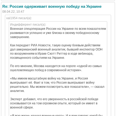
Re: Россия одерживает военную победу на Украине
08.04.22, 10:47
val1954 писал(а):
Индифферент писал(а):
Военная спецоперация России на Украине по всем показателям
развивается успешно и уже близка к своему победоносному
завершению.
Как передает РИА Новости, такую оценку боевым действиям
дал американский военный аналитик, бывший инспектор ООН
по вооружениям в Ираке Скотт Риттер в ходе вебинара,
посвященного событиям на Украине.
По его мнению, Москва находится на пороге «одной из самых
ошеломляющих побед в современной истории».
«Мы имеем масштабную войну на Украине, и Россия
выигрывает её. Факт в том, что Россия выигрывает войну
решительно. Мы можем посмотреть все показатели», — сказал
аналитик.
Эксперт добавил, что его уверенность в российской победе
основывается на том огромном опыте, который он имеет в
военной сфере.
«Я всю жизнь изучал военные карты. И я вам говорю: какой бы