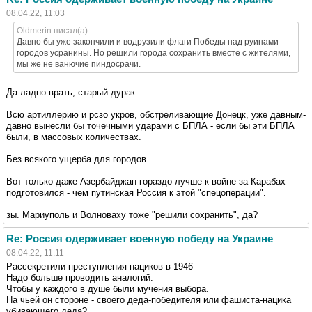
08.04.22, 11:03
Oldmerin писал(а):
Давно бы уже закончили и водрузили флаги Победы над руинами
городов усранины. Но решили города сохранить вместе с жителями,
мы же не ванючие пиндосрачи.
Да ладно врать, старый дурак.
Всю артиллерию и рсзо укров, обстреливающие Донецк, уже давным-
давно вынесли бы точечными ударами с БПЛА - если бы эти БПЛА
были, в массовых количествах.
Без всякого ущерба для городов.
Вот только даже Азербайджан гораздо лучше к войне за Карабах
подготовился - чем путинская Россия к этой "спецоперации".
зы. Мариуполь и Волноваху тоже "решили сохранить", да?
Re: Россия одерживает военную победу на Украине
08.04.22, 11:11
Рассекретили преступления нациков в 1946
Надо больше проводить аналогий.
Чтобы у каждого в душе были мучения выбора.
На чьей он стороне - своего деда-победителя или фашиста-нацика
убивающего деда?