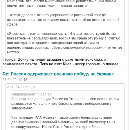
Факт в том, что Россия выигрывает войну решительно. Мы можем
посмотреть все показатели», — сказал аналитик.
Эксперт добавил, что его уверенность в российской победе
основывается на том огромном опыте, который он имеет в военной
сфере.
«Я всю жизнь изучал военные карты. И я вам говорю: какой бы вы
показатель не рассматривали, Россия выиграла эту войну. Я считаю,
они находятся в процессе завершения одной из самых
ошеломляющих военных побед в современной истории», — отметил
Риттер.
Нихира. Войну начинает авиация с ракетными войсками, а
заканчивает пехота. Пока не взят Киев - нехер говорить о победе.
Re: Россия одерживает военную победу на Украине
08.04.22, 10:46
val1954 писал(а):
Индифферент писал(а):
Военная спецоперация России на Украине по всем показателям
развивается успешно и уже близка к своему победоносному
завершению.
Как передает РИА Новости, такую оценку боевым действиям
дал американский военный аналитик, бывший инспектор ООН
по вооружениям в Ираке Скотт Риттер в ходе вебинара,