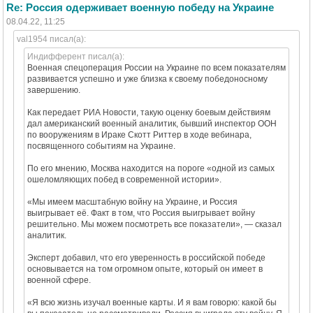
Re: Россия одерживает военную победу на Украине
08.04.22, 11:25
val1954 писал(а):
Индифферент писал(а):
Военная спецоперация России на Украине по всем показателям
развивается успешно и уже близка к своему победоносному
завершению.
Как передает РИА Новости, такую оценку боевым действиям
дал американский военный аналитик, бывший инспектор ООН
по вооружениям в Ираке Скотт Риттер в ходе вебинара,
посвященного событиям на Украине.
По его мнению, Москва находится на пороге «одной из самых
ошеломляющих побед в современной истории».
«Мы имеем масштабную войну на Украине, и Россия
выигрывает её. Факт в том, что Россия выигрывает войну
решительно. Мы можем посмотреть все показатели», — сказал
аналитик.
Эксперт добавил, что его уверенность в российской победе
основывается на том огромном опыте, который он имеет в
военной сфере.
«Я всю жизнь изучал военные карты. И я вам говорю: какой бы