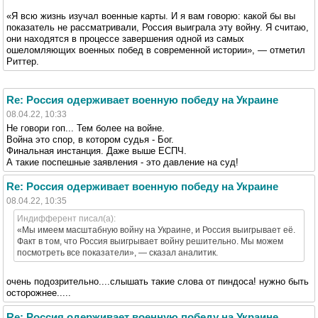
«Я всю жизнь изучал военные карты. И я вам говорю: какой бы вы
показатель не рассматривали, Россия выиграла эту войну. Я считаю,
они находятся в процессе завершения одной из самых
ошеломляющих военных побед в современной истории», — отметил
Риттер.
Re: Россия одерживает военную победу на Украине
08.04.22, 10:33
Не говори гоп... Тем более на войне.
Война это спор, в котором судья - Бог.
Финальная инстанция. Даже выше ЕСПЧ.
А такие поспешные заявления - это давление на суд!
Re: Россия одерживает военную победу на Украине
08.04.22, 10:35
Индифферент писал(а):
«Мы имеем масштабную войну на Украине, и Россия выигрывает её.
Факт в том, что Россия выигрывает войну решительно. Мы можем
посмотреть все показатели», — сказал аналитик.
очень подозрительно....слышать такие слова от пиндоса! нужно быть
осторожнее.....
Re: Россия одерживает военную победу на Украине