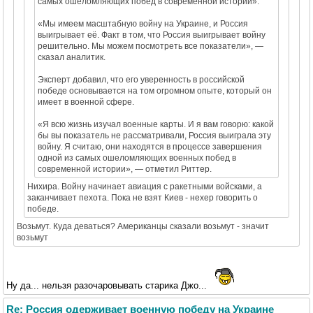
самых ошеломляющих побед в современной истории».
«Мы имеем масштабную войну на Украине, и Россия
выигрывает её. Факт в том, что Россия выигрывает войну
решительно. Мы можем посмотреть все показатели», —
сказал аналитик.
Эксперт добавил, что его уверенность в российской
победе основывается на том огромном опыте, который он
имеет в военной сфере.
«Я всю жизнь изучал военные карты. И я вам говорю: какой
бы вы показатель не рассматривали, Россия выиграла эту
войну. Я считаю, они находятся в процессе завершения
одной из самых ошеломляющих военных побед в
современной истории», — отметил Риттер.
Нихира. Войну начинает авиация с ракетными войсками, а
заканчивает пехота. Пока не взят Киев - нехер говорить о
победе.
Возьмут. Куда деваться? Американцы сказали возьмут - значит
возьмут
Ну да... нельзя разочаровывать старика Джо...
Re: Россия одерживает военную победу на Украине