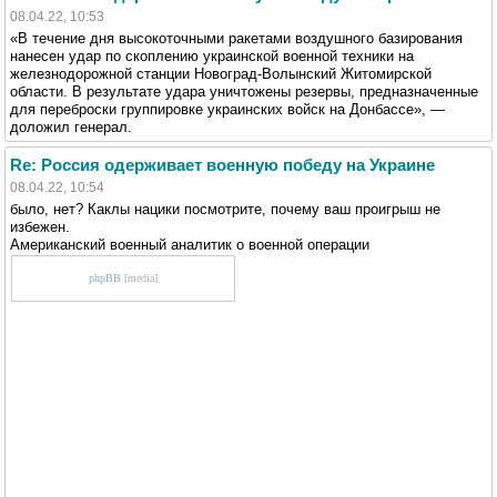
08.04.22, 10:53
«В течение дня высокоточными ракетами воздушного базирования
нанесен удар по скоплению украинской военной техники на
железнодорожной станции Новоград-Волынский Житомирской
области. В результате удара уничтожены резервы, предназначенные
для переброски группировке украинских войск на Донбассе», —
доложил генерал.
Re: Россия одерживает военную победу на Украине
08.04.22, 10:54
было, нет? Каклы нацики посмотрите, почему ваш проигрыш не
избежен.
Американский военный аналитик о военной операции
phpBB
[media]