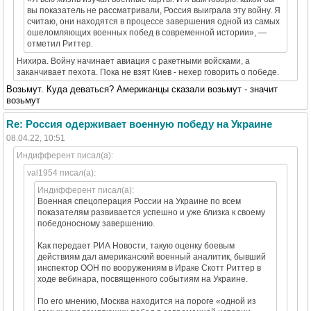
вы показатель не рассматривали, Россия выиграла эту войну. Я
считаю, они находятся в процессе завершения одной из самых
ошеломляющих военных побед в современной истории», —
отметил Риттер.
Нихира. Войну начинает авиация с ракетными войсками, а
заканчивает пехота. Пока не взят Киев - нехер говорить о победе.
Возьмут. Куда деваться? Американцы сказали возьмут - значит
возьмут
Re: Россия одерживает военную победу на Украине
08.04.22, 10:51
Индифферент писал(а):
val1954 писал(а):
Индифферент писал(а):
Военная спецоперация России на Украине по всем
показателям развивается успешно и уже близка к своему
победоносному завершению.
Как передает РИА Новости, такую оценку боевым
действиям дал американский военный аналитик, бывший
инспектор ООН по вооружениям в Ираке Скотт Риттер в
ходе вебинара, посвященного событиям на Украине.
По его мнению, Москва находится на пороге «одной из