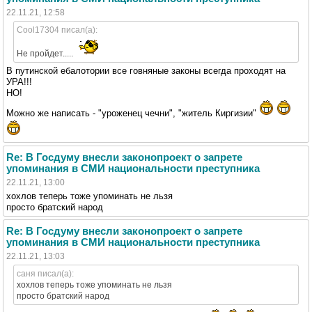
22.11.21, 12:58
Cool17304 писал(а):
Не пройдет.....
В путинской ебалотории все говняные законы всегда проходят на
УРА!!!
НО!
Можно же написать - "уроженец чечни", "житель Киргизии"
Re: В Госдуму внесли законопроект о запрете
упоминания в СМИ национальности преступника
22.11.21, 13:00
хохлов теперь тоже упоминать не льзя
просто братский народ
Re: В Госдуму внесли законопроект о запрете
упоминания в СМИ национальности преступника
22.11.21, 13:03
саня писал(а):
хохлов теперь тоже упоминать не льзя
просто братский народ