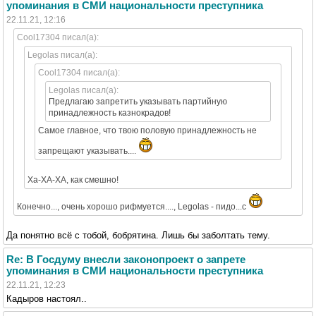
упоминания в СМИ национальности преступника
22.11.21, 12:16
Cool17304 писал(а):
Legolas писал(а):
Cool17304 писал(а):
Legolas писал(а):
Предлагаю запретить указывать партийную
принадлежность казнокрадов!
Самое главное, что твою половую принадлежность не
запрещают указывать....
Ха-ХА-ХА, как смешно!
Конечно..., очень хорошо рифмуется...., Legolas - пидо...с
Да понятно всё с тобой, бобрятина. Лишь бы заболтать тему.
Re: В Госдуму внесли законопроект о запрете
упоминания в СМИ национальности преступника
22.11.21, 12:23
Кадыров настоял..