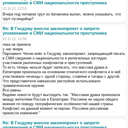
упоминания в СМИ национальности преступника
22.11.21, 12:53
Вчера под питером труп из багажника выпал, можно указывать, что
труп лугандийца?
Re: В Госдуму внесли законопроект о запрете
упоминания в СМИ национальности преступника
22.11.21, 12:58
пока не приняли
у нас вчера
Парламент Чечни внёс в Госдуму законопроект, запрещающий писать
в СМИ сведения о национальности и религиозных взглядах
участников различных конфликтов и преступлений.
То есть теперь нельзя будет написать, что массова драка в
Евпатории произошла на основании этнического конфликта и в ней
участвовали чеченцы с одной стороны, славяне и татары с другой.
Что представители кавказских республик использовали
травматическое оружие.
Все равны.
Видимо новости будут выглядеть так: "Массовая драка произошла
между жителями России в Евпатории. Россияне не нашли общего
мнения по поводу географических особенностей нашей страны.
Конфликт на данный момент исчерпан. Россияне россиянам
принесли извинения."
Re: В Госдуму внесли законопроект о запрете
упоминания в СМИ национальности преступника