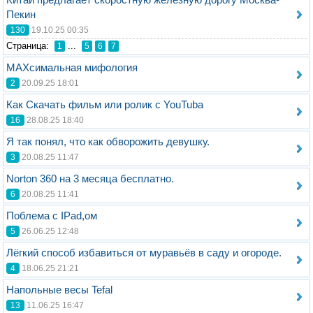
Пекин
130
19.10.25 00:35
Стрaница:
...
1
5
6
7
МАХсимальная мифология
2
20.09.25 18:01
Как Скачать фильм или ролик с YouTubа
16
28.08.25 18:40
Я так понял, что как обворожить девушку.
3
20.08.25 11:47
Norton 360 на 3 месяца бесплатно.
6
20.08.25 11:41
Поблема с IPad,ом
5
26.06.25 12:48
Лёгкий способ избавиться от муравьёв в саду и огороде.
4
18.06.25 21:21
Напольные весы Tefal
13
11.06.25 16:47