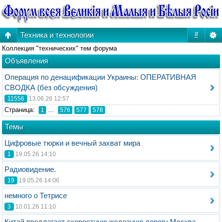
Техника и технологии
#
Коллекция "технических" тем форума
Объявления
Операция по денацификации Украины: ОПЕРАТИВНАЯ
СВОДКА (без обсуждения)
11556
13.06.26 12:57
Стрaница:
...
1
576
577
578
Темы
Цифровые тюрки и вечный захват мира
1
19.05.26 14:10
Радиовидение.
19
19.05.26 14:06
немного о Тетрисе
3
10.01.26 11:10
Китай предлагает скоростную железную дорогу Москва-