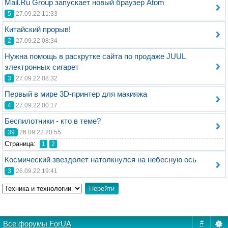
Mail.Ru Group запускает новый браузер Atom
5
27.09.22 11:33
Китайский прорыв!
2
27.09.22 08:34
Нужна помощь в раскрутке сайта по продаже JUUL
электронных сигарет
3
27.09.22 08:32
Первый в мире 3D-принтер для макияжа
4
27.09.22 00:17
Беспилотники - кто в теме?
39
26.09.22 20:55
Стрaница:
1
2
Космический звездолет натолкнулся на небесную ось
3
26.09.22 19:41
Все форумы ForUA
#