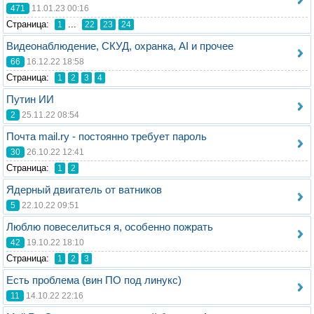
471
11.01.23 00:16
Стрaница:
...
1
22
23
24
Видеонаблюдение, СКУД, охранка, AI и прочее
66
16.12.22 18:58
Стрaница:
1
2
3
4
Путин ИИ
2
25.11.22 08:54
Почта mail.ry - постоянно требует пароль
30
26.10.22 12:41
Стрaница:
1
2
Ядерный двигатель от ватников
5
22.10.22 09:51
Люблю повеселиться я, особенно пожрать
42
19.10.22 18:10
Стрaница:
1
2
3
Есть проблема (вин ПО под линукс)
11
14.10.22 22:16