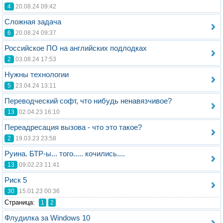
4
20.08.24 09:42
Сложная задача
6
20.08.24 09:37
Российское ПО на английских подлодках
2
03.08.24 17:53
Нужны технологии
5
23.04.24 13:11
Переводческий софт, что нибудь ненавязчивое?
13
02.04.23 16:10
Переадресация вызова - что это такое?
2
19.03.23 23:58
Руина. БТР-ы... того..... кочились....
13
09.02.23 11:41
Риск 5
30
15.01.23 00:36
Стрaница:
1
2
Флудилка за Windows 10