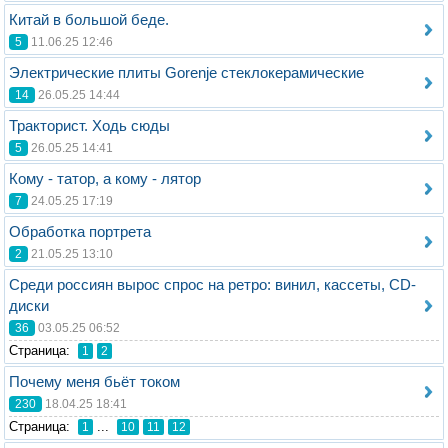
Китай в большой беде.
5
11.06.25 12:46
Электрические плиты Gorenje стеклокерамические
14
26.05.25 14:44
Тракторист. Ходь сюды
5
26.05.25 14:41
Кому - татор, а кому - лятор
7
24.05.25 17:19
Обработка портрета
2
21.05.25 13:10
Среди россиян вырос спрос на ретро: винил, кассеты, CD-
диски
36
03.05.25 06:52
Стрaница:
1
2
Почему меня бьёт током
230
18.04.25 18:41
Стрaница:
...
1
10
11
12