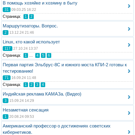
В помощь хозяйке и хозяину в быту
31
09.03.25 16:22
Стрaница:
1
2
Маршрутизаторы. Вопрос.
2
13.12.24 21:46
Linux, кто какой использует
117
27.10.24 13:37
Стрaница:
...
1
4
5
6
Первая партия Эльбрус-8С и южного моста КПИ-2 готовы к
тестированию!
71
16.09.24 11:48
Стрaница:
1
2
3
4
Индийская реклама КАМАЗа. (Видео)
3
15.09.24 14:29
Незаметная сенсация
1
20.08.24 09:53
Американский профессор о достижениях советских
кибернетиков.