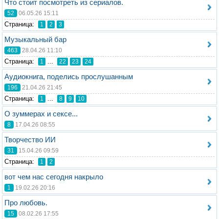
Что стоит посмотреть из сериалов.
52
06.05.26 15:11
Стрaница:
1
2
3
Музыкальный бар
463
28.04.26 11:10
Стрaница:
...
1
22
23
24
Аудиокнига, поделись прослушанным
196
21.04.26 21:45
Стрaница:
...
1
8
9
10
О зуммерах и сексе...
8
17.04.26 08:55
Творчество ИИ
31
15.04.26 09:59
Стрaница:
1
2
вот чем нас сегодня накрыло
1
19.02.26 20:16
Про любовь⁠⁠.
15
08.02.26 17:55