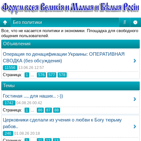
Без политики
#
Все, что не касается политики и экономики. Площадка для свободного
общения пользователей.
Объявления
Операция по денацификации Украины: ОПЕРАТИВНАЯ
СВОДКА (без обсуждения)
11556
13.06.26 12:57
Стрaница:
...
1
576
577
578
Темы
Гостиная ..., для наших.. :-))
1742
04.08.26 00:42
Стрaница:
...
1
86
87
88
Церковники сделали из учения о любви к Богу тюрьму
рабов..
246
01.08.26 20:18
Стрaница:
...
1
11
12
13