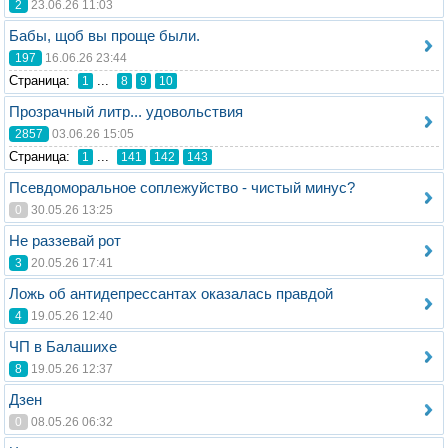
2
23.06.26 11:03
Бабы, щоб вы проще были.
197
16.06.26 23:44
Стрaница:
...
1
8
9
10
Прозрачный литр... удовольствия
2857
03.06.26 15:05
Стрaница:
...
1
141
142
143
Псевдоморальное соплежуйство - чистый минус?⁠
0
30.05.26 13:25
Не раззевай рот
3
20.05.26 17:41
Ложь об антидепрессантах оказалась правдой
4
19.05.26 12:40
ЧП в Балашихе
8
19.05.26 12:37
Дзен
0
08.05.26 06:32