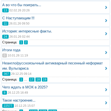
А во что бы поиграть...
13
02.02.26 20:26
С Наступающим !!!
11
26.01.26 09:50
История: интересные факты.
24
26.01.26 02:44
Стрaница:
1
2
Итоги года
0
10.01.26 11:19
Неангло/русскоязычный антикварный песенный неформат
им. Вульгариса
367
29.12.25 09:14
Стрaница:
...
1
17
18
19
Чего ждать в МОК в 2025?
9
26.12.25 16:49
Такое настроение...
22577
10.12.25 15:07