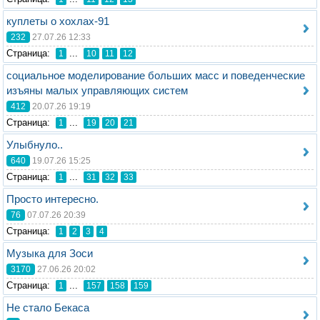
куплеты о хохлах-91
232
27.07.26 12:33
Стрaница:
...
1
10
11
12
социальное моделирование больших масс и поведенческие
изъяны малых управляющих систем
412
20.07.26 19:19
Стрaница:
...
1
19
20
21
Улыбнуло..
640
19.07.26 15:25
Стрaница:
...
1
31
32
33
Просто интересно.
76
07.07.26 20:39
Стрaница:
1
2
3
4
Музыка для Зоси
3170
27.06.26 20:02
Стрaница:
...
1
157
158
159
Не стало Бекаса