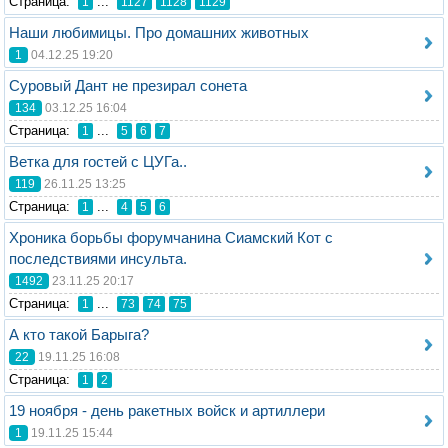
Стрaница:
...
1
1127
1128
1129
Наши любимицы. Про домашних животных
1
04.12.25 19:20
Суровый Дант не презирал сонета
134
03.12.25 16:04
Стрaница:
...
1
5
6
7
Ветка для гостей с ЦУГа..
119
26.11.25 13:25
Стрaница:
...
1
4
5
6
Хроника борьбы форумчанина Сиамский Кот с
последствиями инсульта.
1492
23.11.25 20:17
Стрaница:
...
1
73
74
75
А кто такой Барыга?
22
19.11.25 16:08
Стрaница:
1
2
19 ноября - день ракетных войск и артиллери
1
19.11.25 15:44