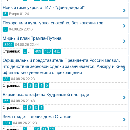
Новый гимн укров от ИИ - "Дай-дай-дай!"
5
Вчера 01:24
Похоронили культурно, спокойно, без конфликтов
5
04.08.26 23:46
Мирный план Трампа-Путина
8205
04.08.26 22:44
Стрaница:
...
1
409
410
411
Официальный представитель Президента России заявил,
что действие зерновой сделки заканчивается, Анкару и Киев
официально уведомили о прекращении
88
04.08.26 22:23
Стрaница:
1
2
3
4
5
Взрыв около кафе на Кудринской площади
65
04.08.26 21:48
Стрaница:
1
2
3
4
Зима грядет - девиз дома Старков
231
04.08.26 21:23
Стрaница:
...
1
10
11
12