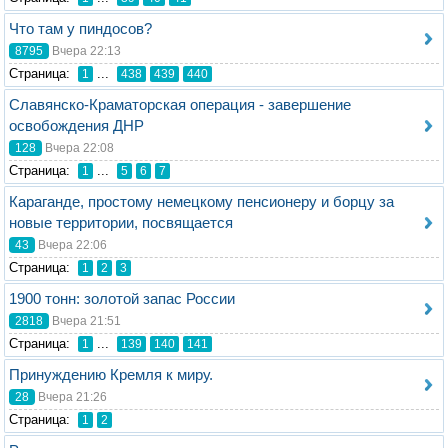
Что там у пиндосов?
8795
Вчера 22:13
Стрaница:
...
1
438
439
440
Славянско-Краматорская операция - завершение
освобождения ДНР
128
Вчера 22:08
Стрaница:
...
1
5
6
7
Караганде, простому немецкому пенсионеру и борцу за
новые территории, посвящается
43
Вчера 22:06
Стрaница:
1
2
3
1900 тонн: золотой запас России
2818
Вчера 21:51
Стрaница:
...
1
139
140
141
Принуждению Кремля к миру.
28
Вчера 21:26
Стрaница:
1
2