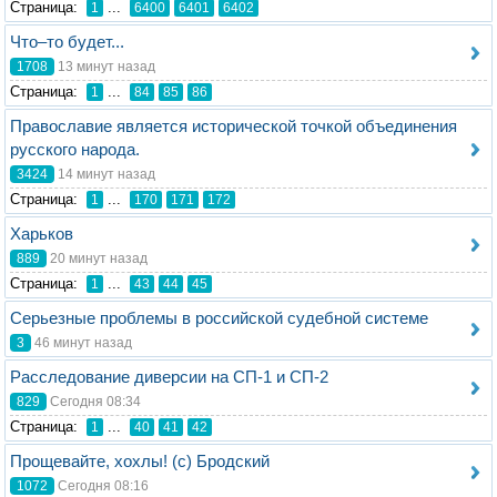
Стрaница:
...
1
6400
6401
6402
Что–то будет...
1708
13 минут назад
Стрaница:
...
1
84
85
86
Православие является исторической точкой объединения
русского народа.
3424
14 минут назад
Стрaница:
...
1
170
171
172
Харьков
889
20 минут назад
Стрaница:
...
1
43
44
45
Серьезные проблемы в российской судебной системе
3
46 минут назад
Расследование диверсии на СП-1 и СП-2
829
Сегодня 08:34
Стрaница:
...
1
40
41
42
Прощевайте, хохлы! (с) Бродский
1072
Сегодня 08:16