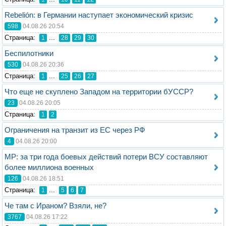
Rebelión: в Германии наступает экономический кризис
598
04.08.26 20:54
Стрaница:
...
1
28
29
30
Беспилотники
530
04.08.26 20:36
Стрaница:
...
1
25
26
27
Что еще не скуплено Западом на территории бУССР?
23
04.08.26 20:05
Стрaница:
1
2
Ограничения на транзит из ЕС через РФ
4
04.08.26 20:00
MP: за три года боевых действий потери ВСУ составляют
более миллиона военных
126
04.08.26 18:51
Стрaница:
...
1
5
6
7
Че там с Ираном? Взяли, не?
3767
04.08.26 17:22