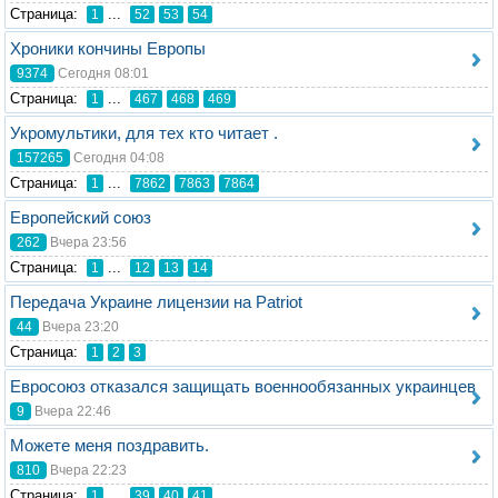
Стрaница:
...
1
52
53
54
Хроники кончины Европы
9374
Сегодня 08:01
Стрaница:
...
1
467
468
469
Укромультики, для тех кто читает .
157265
Сегодня 04:08
Стрaница:
...
1
7862
7863
7864
Европейский союз
262
Вчера 23:56
Стрaница:
...
1
12
13
14
Передача Украине лицензии на Patriot
44
Вчера 23:20
Стрaница:
1
2
3
Евросоюз отказался защищать военнообязанных украинцев
9
Вчера 22:46
Можете меня поздравить.
810
Вчера 22:23
Стрaница:
...
1
39
40
41