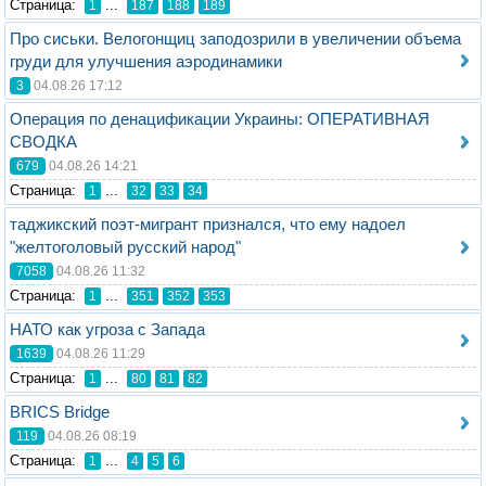
Стрaница:
...
1
187
188
189
Про сиськи. Велогонщиц заподозрили в увеличении объема
груди для улучшения аэродинамики
3
04.08.26 17:12
Операция по денацификации Украины: ОПЕРАТИВНАЯ
СВОДКА
679
04.08.26 14:21
Стрaница:
...
1
32
33
34
таджикский поэт-мигрант признался, что ему надоел
"желтоголовый русский народ"
7058
04.08.26 11:32
Стрaница:
...
1
351
352
353
НАТО как угроза с Запада
1639
04.08.26 11:29
Стрaница:
...
1
80
81
82
BRICS Bridge
119
04.08.26 08:19
Стрaница:
...
1
4
5
6