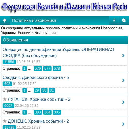
Политика и экономика
#
Обсуждение актуальных проблем политики и экономики Новороссии,
Украины, России и Белоруссии.
Объявления
Операция по денацификации Украины: ОПЕРАТИВНАЯ
СВОДКА (без обсуждения)
11556
13.06.26 12:57
Стрaница:
...
1
576
577
578
Сводки с Донбасского фронта - 5
603
01.02.25 17:59
Стрaница:
...
1
29
30
31
ЛУГАНСК. Хроника событий - 2
6097
22.04.25 22:35
Стрaница:
...
1
303
304
305
ДОНЕЦК. Хроника событий - 2
15789
11.02.25 18:23