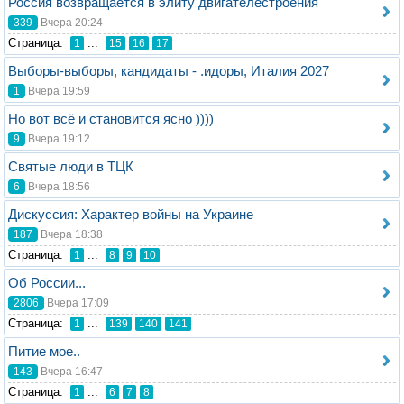
Россия возвращается в элиту двигателестроения
339
Вчера 20:24
Стрaница:
...
1
15
16
17
Выборы-выборы, кандидаты - .идоры, Италия 2027
1
Вчера 19:59
Но вот всё и становится ясно ))))
9
Вчера 19:12
Святые люди в ТЦК
6
Вчера 18:56
Дискуссия: Характер войны на Украине
187
Вчера 18:38
Стрaница:
...
1
8
9
10
Об России...
2806
Вчера 17:09
Стрaница:
...
1
139
140
141
Питие мое..
143
Вчера 16:47
Стрaница:
...
1
6
7
8