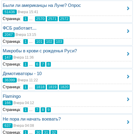
Были ли американцы на Луне? Опрос
51436
Вчера 15:41
Стрaница:
...
1
2570
2571
2572
ФСБ работает....
2047
Вчера 13:15
Стрaница:
...
1
101
102
103
Микробы в крови с рожденья Руси?
147
Вчера 11:36
Стрaница:
...
1
6
7
8
Демотиваторы - 10
36399
Вчера 11:22
Стрaница:
...
1
1818
1819
1820
Flamingo
166
Вчера 04:12
Стрaница:
...
1
7
8
9
Не пора ли начать воевать?
637
Вчера 04:08
Стрaница:
...
1
30
31
32