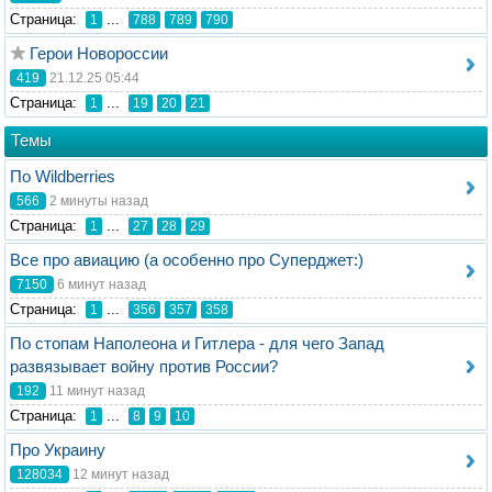
Стрaница:
...
1
788
789
790
Герои Новороссии
419
21.12.25 05:44
Стрaница:
...
1
19
20
21
Темы
По Wildberries
566
2 минуты назад
Стрaница:
...
1
27
28
29
Все про авиацию (а особенно про Суперджет:)
7150
6 минут назад
Стрaница:
...
1
356
357
358
По стопам Наполеона и Гитлера - для чего Запад
развязывает войну против России?
192
11 минут назад
Стрaница:
...
1
8
9
10
Про Украину
128034
12 минут назад