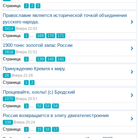
Стрaница:
1
2
3
Православие является исторической точкой объединения
русского народа.
3414
Вчера 22:03
Стрaница:
...
1
169
170
171
1900 тонн: золотой запас России
2818
Вчера 21:51
Стрaница:
...
1
139
140
141
Принуждению Кремля к миру.
28
Вчера 21:26
Стрaница:
1
2
Прощевайте, хохлы! (с) Бродский
1070
Вчера 20:57
Стрaница:
...
1
52
53
54
Россия возвращается в элиту двигателестроения
339
Вчера 20:24
Стрaница:
...
1
15
16
17