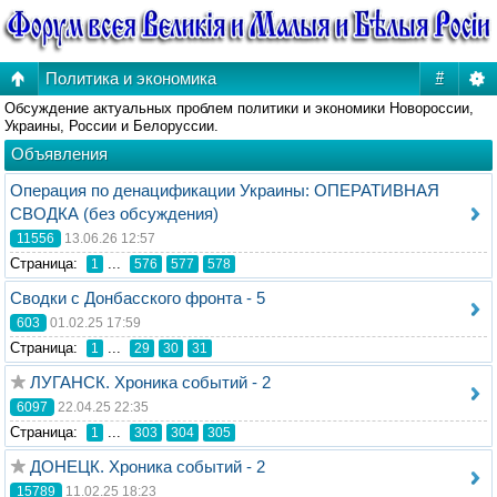
Политика и экономика
#
Обсуждение актуальных проблем политики и экономики Новороссии,
Украины, России и Белоруссии.
Объявления
Операция по денацификации Украины: ОПЕРАТИВНАЯ
СВОДКА (без обсуждения)
11556
13.06.26 12:57
Стрaница:
...
1
576
577
578
Сводки с Донбасского фронта - 5
603
01.02.25 17:59
Стрaница:
...
1
29
30
31
ЛУГАНСК. Хроника событий - 2
6097
22.04.25 22:35
Стрaница:
...
1
303
304
305
ДОНЕЦК. Хроника событий - 2
15789
11.02.25 18:23