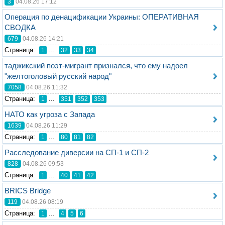
3
04.08.26 17:12
Операция по денацификации Украины: ОПЕРАТИВНАЯ
СВОДКА
679
04.08.26 14:21
Стрaница:
...
1
32
33
34
таджикский поэт-мигрант признался, что ему надоел
"желтоголовый русский народ"
7058
04.08.26 11:32
Стрaница:
...
1
351
352
353
НАТО как угроза с Запада
1639
04.08.26 11:29
Стрaница:
...
1
80
81
82
Расследование диверсии на СП-1 и СП-2
828
04.08.26 09:53
Стрaница:
...
1
40
41
42
BRICS Bridge
119
04.08.26 08:19
Стрaница:
...
1
4
5
6