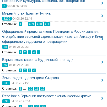
Похоронили культурно, спокойно, без конфликтов
5
04.08.26 23:46
Мирный план Трампа-Путина
8205
04.08.26 22:44
Стрaница:
...
1
409
410
411
Официальный представитель Президента России заявил,
что действие зерновой сделки заканчивается, Анкару и Киев
официально уведомили о прекращении
88
04.08.26 22:23
Стрaница:
1
2
3
4
5
Взрыв около кафе на Кудринской площади
65
04.08.26 21:48
Стрaница:
1
2
3
4
Зима грядет - девиз дома Старков
231
04.08.26 21:23
Стрaница:
...
1
10
11
12
Rebelión: в Германии наступает экономический кризис
598
04.08.26 20:54
Стрaница:
...
1
28
29
30