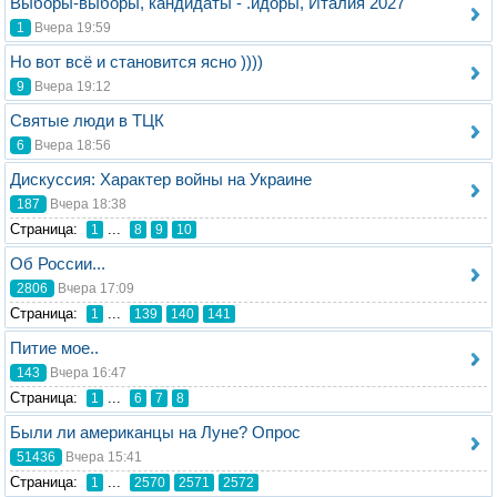
Выборы-выборы, кандидаты - .идоры, Италия 2027
1
Вчера 19:59
Но вот всё и становится ясно ))))
9
Вчера 19:12
Святые люди в ТЦК
6
Вчера 18:56
Дискуссия: Характер войны на Украине
187
Вчера 18:38
Стрaница:
...
1
8
9
10
Об России...
2806
Вчера 17:09
Стрaница:
...
1
139
140
141
Питие мое..
143
Вчера 16:47
Стрaница:
...
1
6
7
8
Были ли американцы на Луне? Опрос
51436
Вчера 15:41
Стрaница:
...
1
2570
2571
2572