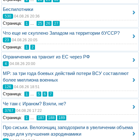
Беспилотники
530
04.08.26 20:36
Стрaница:
...
1
25
26
27
Что еще не скуплено Западом на территории бУССР?
23
04.08.26 20:05
Стрaница:
1
2
Ограничения на транзит из ЕС через РФ
4
04.08.26 20:00
MP: за три года боевых действий потери ВСУ составляют
более миллиона военных
126
04.08.26 18:51
Стрaница:
...
1
5
6
7
Че там с Ираном? Взяли, не?
3767
04.08.26 17:22
Стрaница:
...
1
187
188
189
Про сиськи. Велогонщиц заподозрили в увеличении объема
груди для улучшения аэродинамики