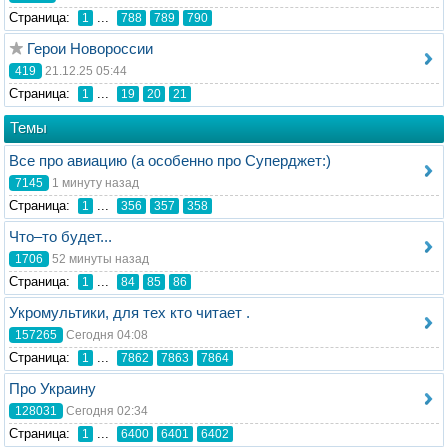
Стрaница:
...
1
788
789
790
Герои Новороссии
419
21.12.25 05:44
Стрaница:
...
1
19
20
21
Темы
Все про авиацию (а особенно про Суперджет:)
7145
1 минуту назад
Стрaница:
...
1
356
357
358
Что–то будет...
1706
52 минуты назад
Стрaница:
...
1
84
85
86
Укромультики, для тех кто читает .
157265
Сегодня 04:08
Стрaница:
...
1
7862
7863
7864
Про Украину
128031
Сегодня 02:34
Стрaница:
...
1
6400
6401
6402