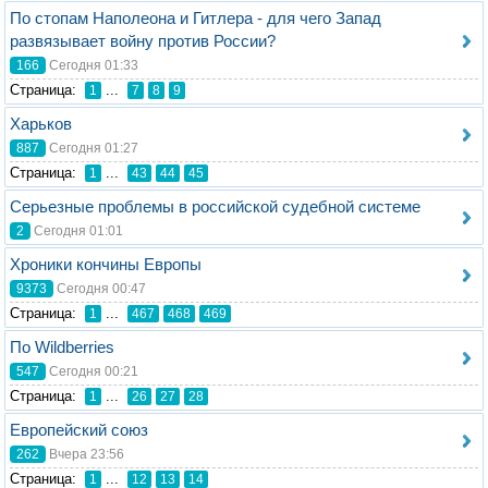
По стопам Наполеона и Гитлера - для чего Запад
развязывает войну против России?
166
Сегодня 01:33
Стрaница:
...
1
7
8
9
Харьков
887
Сегодня 01:27
Стрaница:
...
1
43
44
45
Серьезные проблемы в российской судебной системе
2
Сегодня 01:01
Хроники кончины Европы
9373
Сегодня 00:47
Стрaница:
...
1
467
468
469
По Wildberries
547
Сегодня 00:21
Стрaница:
...
1
26
27
28
Европейский союз
262
Вчера 23:56
Стрaница:
...
1
12
13
14