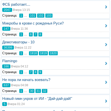
ФСБ работает....
2047
Вчера 13:15
Стрaница:
...
1
101
102
103
Микробы в крови с рожденья Руси?
147
Вчера 11:36
Стрaница:
...
1
6
7
8
Демотиваторы - 10
36399
Вчера 11:22
Стрaница:
...
1
1818
1819
1820
Flamingo
166
Вчера 04:12
Стрaница:
...
1
7
8
9
Не пора ли начать воевать?
637
Вчера 04:08
Стрaница:
...
1
30
31
32
Новый гимн укров от ИИ - "Дай-дай-дай!"
5
Вчера 01:24