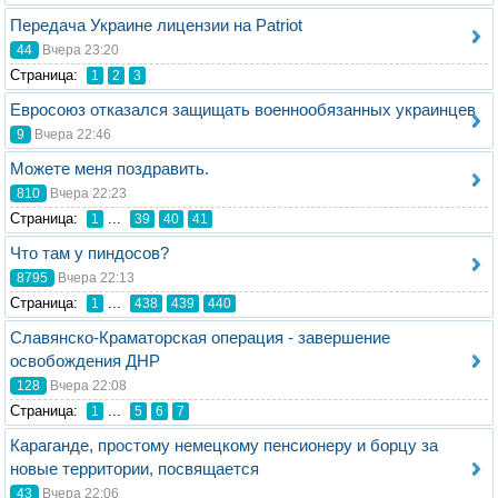
Передача Украине лицензии на Patriot
44
Вчера 23:20
Стрaница:
1
2
3
Евросоюз отказался защищать военнообязанных украинцев
9
Вчера 22:46
Можете меня поздравить.
810
Вчера 22:23
Стрaница:
...
1
39
40
41
Что там у пиндосов?
8795
Вчера 22:13
Стрaница:
...
1
438
439
440
Славянско-Краматорская операция - завершение
освобождения ДНР
128
Вчера 22:08
Стрaница:
...
1
5
6
7
Караганде, простому немецкому пенсионеру и борцу за
новые территории, посвящается
43
Вчера 22:06