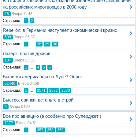
В Тбилиси заявили о «заказанной извне» атаке Саакашвили
на российских миротворцев в 2008 году
28
Вчера 11:48
Стрaница:
1
2
Rebelión: в Германии наступает экономический кризис
599
Вчера 05:37
Стрaница:
...
1
28
29
30
Лазеры против дронов
107
Вчера 05:31
Стрaница:
...
1
4
5
6
Были ли американцы на Луне? Опрос
51440
Вчера 04:58
Стрaница:
...
1
2571
2572
2573
Быстро, свинки, встаньте в строй!
9
Вчера 04:53
Все про авиацию (а особенно про Суперджет:)
7177
Вчера 04:51
Стрaница:
...
1
357
358
359