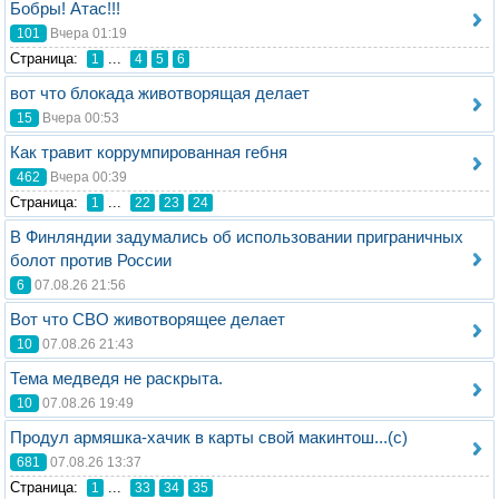
Бобры! Атас!!!
101
Вчера 01:19
Стрaница:
...
1
4
5
6
вот что блокада животворящая делает
15
Вчера 00:53
Как травит коррумпированная гебня
462
Вчера 00:39
Стрaница:
...
1
22
23
24
В Финляндии задумались об использовании приграничных
болот против России
6
07.08.26 21:56
Вот что СВО животворящее делает
10
07.08.26 21:43
Тема медведя не раскрыта.
10
07.08.26 19:49
Продул армяшка-хачик в карты свой макинтош...(с)
681
07.08.26 13:37
Стрaница:
...
1
33
34
35