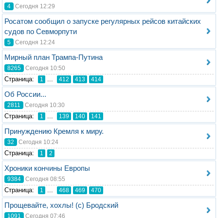
4
Сегодня 12:29
Росатом сообщил о запуске регулярных рейсов китайских
судов по Севморпути
5
Сегодня 12:24
Мирный план Трампа-Путина
8265
Сегодня 10:50
Стрaница:
...
1
412
413
414
Об России...
2811
Сегодня 10:30
Стрaница:
...
1
139
140
141
Принуждению Кремля к миру.
32
Сегодня 10:24
Стрaница:
1
2
Хроники кончины Европы
9384
Сегодня 08:55
Стрaница:
...
1
468
469
470
Прощевайте, хохлы! (с) Бродский
1091
Сегодня 07:46