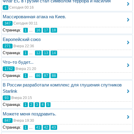
Флаг ЕС в Грузии стал символом террора и насилия
4
Сегодня 00:16
Массированная атака на Киев.
347
Сегодня 00:11
Стрaница:
...
1
16
17
18
Европейский союз
271
Вчера 22:36
Стрaница:
...
1
12
13
14
Что–то будет...
1742
Вчера 21:20
Стрaница:
...
1
86
87
88
В России разработали комплекс для глушения спутников
Starlink
93
Вчера 20:15
Стрaница:
1
2
3
4
5
Можете меня поздравить.
847
Вчера 19:30
Стрaница:
...
1
41
42
43