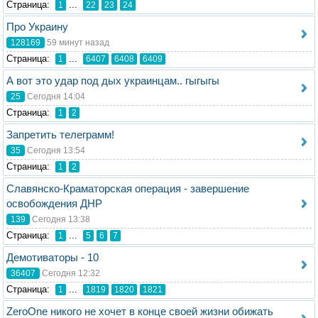
Стрaница:
...
1
22
23
24
Про Украину
128169
59 минут назад
Стрaница:
...
1
6407
6408
6409
А вот это удар под дых украинцам.. гыгыгы
25
Сегодня 14:04
Стрaница:
1
2
Запретить телеграмм!
35
Сегодня 13:54
Стрaница:
1
2
Славянско-Краматорская операция - завершение
освобождения ДНР
139
Сегодня 13:38
Стрaница:
...
1
5
6
7
Демотиваторы - 10
36407
Сегодня 12:32
Стрaница:
...
1
1819
1820
1821
ZeroOne никого не хочет в конце своей жизни обижать