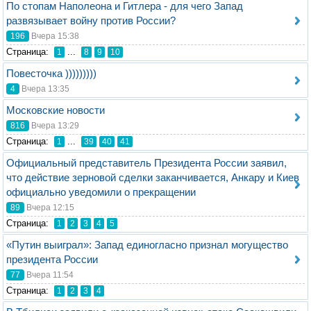
По стопам Наполеона и Гитлера - для чего Запад
развязывает войну против России?
196
Вчера 15:38
Стрaница:
...
1
8
9
10
Повесточка )))))))))
4
Вчера 13:35
Московские новости
816
Вчера 13:29
Стрaница:
...
1
39
40
41
Официальный представитель Президента России заявил,
что действие зерновой сделки заканчивается, Анкару и Киев
официально уведомили о прекращении
89
Вчера 12:15
Стрaница:
1
2
3
4
5
«Путин выиграл»: Запад единогласно признал могущество
президента России
77
Вчера 11:54
Стрaница:
1
2
3
4