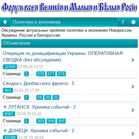
Политика и экономика
#
Обсуждение актуальных проблем политики и экономики Новороссии,
Украины, России и Белоруссии.
Объявления
Операция по денацификации Украины: ОПЕРАТИВНАЯ
СВОДКА (без обсуждения)
11556
13.06.26 12:57
Стрaница:
...
1
576
577
578
Сводки с Донбасского фронта - 5
603
01.02.25 17:59
Стрaница:
...
1
29
30
31
ЛУГАНСК. Хроника событий - 2
6097
22.04.25 22:35
Стрaница:
...
1
303
304
305
ДОНЕЦК. Хроника событий - 2
15789
11.02.25 18:23