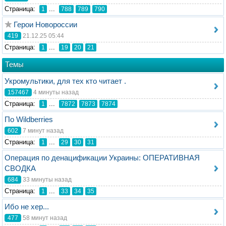
Стрaница:
...
1
788
789
790
Герои Новороссии
419
21.12.25 05:44
Стрaница:
...
1
19
20
21
Темы
Укромультики, для тех кто читает .
157467
4 минуты назад
Стрaница:
...
1
7872
7873
7874
По Wildberries
602
7 минут назад
Стрaница:
...
1
29
30
31
Операция по денацификации Украины: ОПЕРАТИВНАЯ
СВОДКА
684
33 минуты назад
Стрaница:
...
1
33
34
35
Ибо не хер...
477
58 минут назад