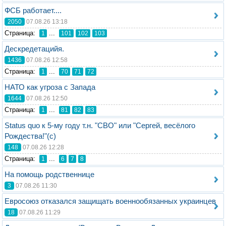
ФСБ работает....
2050
07.08.26 13:18
Стрaница:
...
1
101
102
103
Дескредетацийя.
1436
07.08.26 12:58
Стрaница:
...
1
70
71
72
НАТО как угроза с Запада
1644
07.08.26 12:50
Стрaница:
...
1
81
82
83
Status quo к 5-му году т.н. "СВО" или "Сергей, весёлого
Рождества!"(с)
148
07.08.26 12:28
Стрaница:
...
1
6
7
8
На помощь родственнице
3
07.08.26 11:30
Евросоюз отказался защищать военнообязанных украинцев
18
07.08.26 11:29