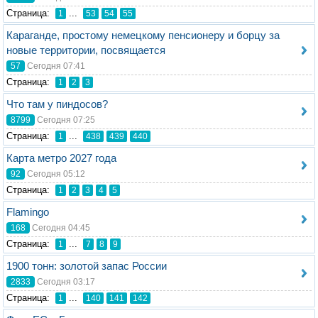
Стрaница:
...
1
53
54
55
Караганде, простому немецкому пенсионеру и борцу за
новые территории, посвящается
57
Сегодня 07:41
Стрaница:
1
2
3
Что там у пиндосов?
8799
Сегодня 07:25
Стрaница:
...
1
438
439
440
Карта метро 2027 года
92
Сегодня 05:12
Стрaница:
1
2
3
4
5
Flamingo
168
Сегодня 04:45
Стрaница:
...
1
7
8
9
1900 тонн: золотой запас России
2833
Сегодня 03:17
Стрaница:
...
1
140
141
142