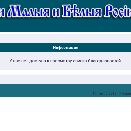
Информация
У вас нет доступа к просмотру списка благодарностей.
[ Time : 0.021s | 7 Queri