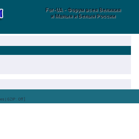
For-UA - Форум всея Великия
и Малыя и Белыя России
es | GZIP : Off ]