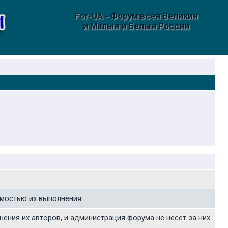
For-UA - Форум всея Великия
и Малыя и Белыя России
имостью их выполнения.
ния их авторов, и администрация форума не несет за них