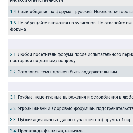
никакой ответственности
1.4
. Язык общения на форуме - русский. Исключения соста
1.5
. Не обращайте внимания на хулиганов. Не отвечайте и
форума.
2.1
. Любой посетитель форума после испытательного пери
повторной по данному вопросу.
2.2
. Заголовок темы должен быть содержательным.
3.1
. Грубые, нецензурные выражения и оскорбления в люб
3.2
. Угрозы жизни и здоровью форумчан, подстрекательств
3.3
. Публикация личных данных участников форума; обнар
3.4
. Пропаганда фашизма, нацизма.