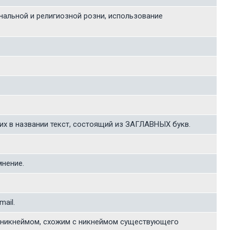
альной и религиозной розни, использование
х в названии текст, состоящий из ЗАГЛАВНЫХ букв.
мнение.
ail.
од никнеймом, схожим с никнеймом существующего