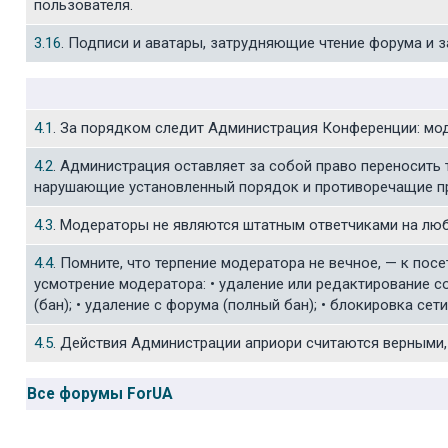
пользователя.
3.16
. Подписи и аватары, затрудняющие чтение форума и
4.1
. За порядком следит Администрация Конференции: мо
4.2
. Администрация оставляет за собой право переносить
нарушающие установленный порядок и противоречащие пр
4.3
. Модераторы не являются штатным ответчиками на люб
4.4
. Помните, что терпение модератора не вечное, — к по
усмотрение модератора: • удаление или редактирование с
(бан); • удаление с форума (полный бан); • блокировка сет
4.5
. Действия Администрации априори считаются верными, 
Все форумы ForUA