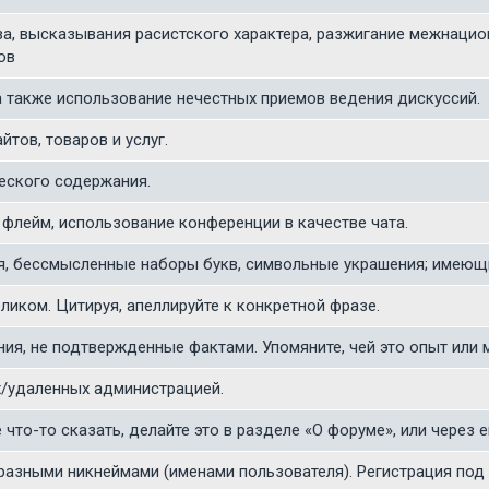
, высказывания расистского характера, разжигание межнацион
ов
 также использование нечестных приемов ведения дискуссий.
тов, товаров и услуг.
еского содержания.
флейм, использование конференции в качестве чата.
я, бессмысленные наборы букв, символьные украшения; имеющи
иком. Цитируя, апеллируйте к конкретной фразе.
ия, не подтвержденные фактами. Упомяните, чей это опыт или 
х/удаленных администрацией.
что-то сказать, делайте это в разделе «О форуме», или через em
 разными никнеймами (именами пользователя). Регистрация п