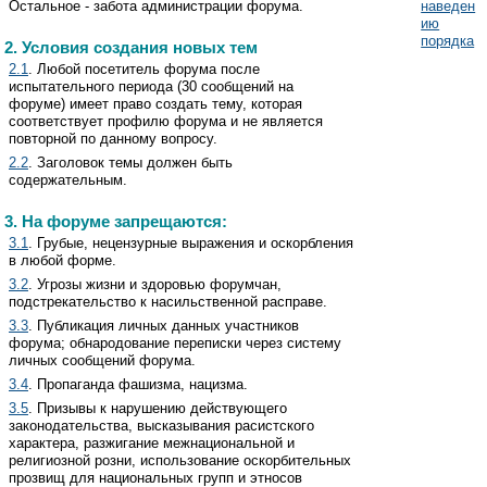
Остальное - забота администрации форума.
наведен
ию
порядка
2. Условия создания новых тем
2.1
. Любой посетитель форума после
испытательного периода (30 сообщений на
форуме) имеет право создать тему, которая
соответствует профилю форума и не является
повторной по данному вопросу.
2.2
. Заголовок темы должен быть
содержательным.
3. На форуме запрещаются:
3.1
. Грубые, нецензурные выражения и оскорбления
в любой форме.
3.2
. Угрозы жизни и здоровью форумчан,
подстрекательство к насильственной расправе.
3.3
. Публикация личных данных участников
форума; обнародование переписки через систему
личных сообщений форума.
3.4
. Пропаганда фашизма, нацизма.
3.5
. Призывы к нарушению действующего
законодательства, высказывания расистского
характера, разжигание межнациональной и
религиозной розни, использование оскорбительных
прозвищ для национальных групп и этносов