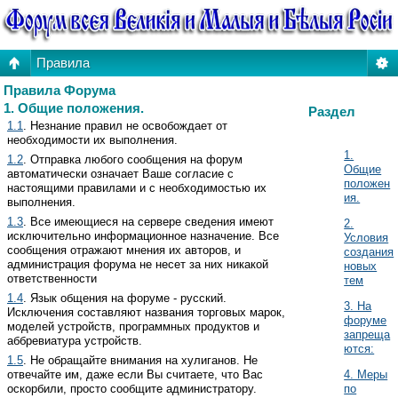
Правила
Правила Форума
1. Общие положения.
Раздел
1.1
. Незнание правил не освобождает от
необходимости их выполнения.
1.
1.2
. Отправка любого сообщения на форум
Общие
автоматически означает Ваше согласие с
положен
настоящими правилами и с необходимостью их
ия.
выполнения.
1.3
. Все имеющиеся на сервере сведения имеют
2.
исключительно информационное назначение. Все
Условия
сообщения отражают мнения их авторов, и
создания
администрация форума не несет за них никакой
новых
ответственности
тем
1.4
. Язык общения на форуме - русский.
3. На
Исключения составляют названия торговых марок,
форуме
моделей устройств, программных продуктов и
запреща
аббревиатура устройств.
ются:
1.5
. Не обращайте внимания на хулиганов. Не
отвечайте им, даже если Вы считаете, что Вас
4. Меры
оскорбили, просто сообщите администратору.
по