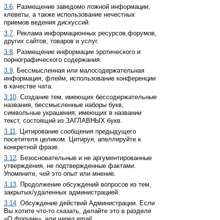
3.6
. Размещение заведомо ложной информации,
клеветы, а также использование нечестных
приемов ведения дискуссий.
3.7
. Реклама информационных ресурсов,форумов,
других сайтов, товаров и услуг.
3.8
. Размещение информации эротического и
порнографического содержания.
3.9
. Бессмысленная или малосодержательная
информация, флейм, использование конференции
в качестве чата.
3.10
. Создание тем, имеющих беcсодержательные
названия, бессмысленные наборы букв,
символьные украшения; имеющих в названии
текст, состоящий из ЗАГЛАВНЫХ букв.
3.11
. Цитирование сообщения предыдущего
посетителя целиком. Цитируя, апеллируйте к
конкретной фразе.
3.12
. Безосновательные и не аргументированные
утверждения, не подтвержденные фактами.
Упомяните, чей это опыт или мнение.
3.13
. Продолжение обсуждений вопросов из тем,
закрытых/удаленных администрацией.
3.14
. Обсуждение действий Администрации. Если
Вы хотите что-то сказать, делайте это в разделе
«О форуме», или через email.