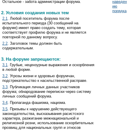
Остальное - забота администрации форума.
наведен
ию
порядка
2. Условия создания новых тем
2.1
. Любой посетитель форума после
испытательного периода (30 сообщений на
форуме) имеет право создать тему, которая
соответствует профилю форума и не является
повторной по данному вопросу.
2.2
. Заголовок темы должен быть
содержательным.
3. На форуме запрещаются:
3.1
. Грубые, нецензурные выражения и оскорбления
в любой форме.
3.2
. Угрозы жизни и здоровью форумчан,
подстрекательство к насильственной расправе.
3.3
. Публикация личных данных участников
форума; обнародование переписки через систему
личных сообщений форума.
3.4
. Пропаганда фашизма, нацизма.
3.5
. Призывы к нарушению действующего
законодательства, высказывания расистского
характера, разжигание межнациональной и
религиозной розни, использование оскорбительных
прозвищ для национальных групп и этносов