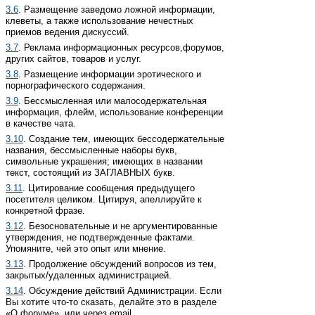
3.6
. Размещение заведомо ложной информации,
клеветы, а также использование нечестных
приемов ведения дискуссий.
3.7
. Реклама информационных ресурсов,форумов,
других сайтов, товаров и услуг.
3.8
. Размещение информации эротического и
порнографического содержания.
3.9
. Бессмысленная или малосодержательная
информация, флейм, использование конференции
в качестве чата.
3.10
. Создание тем, имеющих беcсодержательные
названия, бессмысленные наборы букв,
символьные украшения; имеющих в названии
текст, состоящий из ЗАГЛАВНЫХ букв.
3.11
. Цитирование сообщения предыдущего
посетителя целиком. Цитируя, апеллируйте к
конкретной фразе.
3.12
. Безосновательные и не аргументированные
утверждения, не подтвержденные фактами.
Упомяните, чей это опыт или мнение.
3.13
. Продолжение обсуждений вопросов из тем,
закрытых/удаленных администрацией.
3.14
. Обсуждение действий Администрации. Если
Вы хотите что-то сказать, делайте это в разделе
«О форуме», или через email.