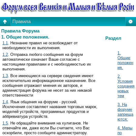
Правила
Правила Форума
1. Общие положения.
Раздел
1.1
. Незнание правил не освобождает от
необходимости их выполнения.
1.
1.2
. Отправка любого сообщения на форум
Общие
автоматически означает Ваше согласие с
положен
настоящими правилами и с необходимостью их
ия.
выполнения.
1.3
. Все имеющиеся на сервере сведения имеют
2.
исключительно информационное назначение. Все
Условия
сообщения отражают мнения их авторов, и
создания
администрация форума не несет за них никакой
новых
ответственности
тем
1.4
. Язык общения на форуме - русский.
3. На
Исключения составляют названия торговых марок,
форуме
моделей устройств, программных продуктов и
запреща
аббревиатура устройств.
ются:
1.5
. Не обращайте внимания на хулиганов. Не
отвечайте им, даже если Вы считаете, что Вас
4. Меры
оскорбили, просто сообщите администратору.
по