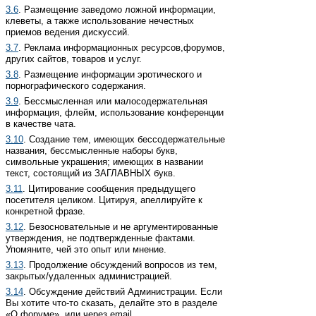
3.6
. Размещение заведомо ложной информации,
клеветы, а также использование нечестных
приемов ведения дискуссий.
3.7
. Реклама информационных ресурсов,форумов,
других сайтов, товаров и услуг.
3.8
. Размещение информации эротического и
порнографического содержания.
3.9
. Бессмысленная или малосодержательная
информация, флейм, использование конференции
в качестве чата.
3.10
. Создание тем, имеющих беcсодержательные
названия, бессмысленные наборы букв,
символьные украшения; имеющих в названии
текст, состоящий из ЗАГЛАВНЫХ букв.
3.11
. Цитирование сообщения предыдущего
посетителя целиком. Цитируя, апеллируйте к
конкретной фразе.
3.12
. Безосновательные и не аргументированные
утверждения, не подтвержденные фактами.
Упомяните, чей это опыт или мнение.
3.13
. Продолжение обсуждений вопросов из тем,
закрытых/удаленных администрацией.
3.14
. Обсуждение действий Администрации. Если
Вы хотите что-то сказать, делайте это в разделе
«О форуме», или через email.