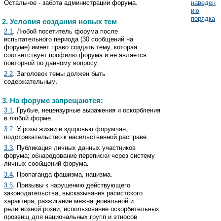
Остальное - забота администрации форума.
наведен
ию
порядка
2. Условия создания новых тем
2.1
. Любой посетитель форума после
испытательного периода (30 сообщений на
форуме) имеет право создать тему, которая
соответствует профилю форума и не является
повторной по данному вопросу.
2.2
. Заголовок темы должен быть
содержательным.
3. На форуме запрещаются:
3.1
. Грубые, нецензурные выражения и оскорбления
в любой форме.
3.2
. Угрозы жизни и здоровью форумчан,
подстрекательство к насильственной расправе.
3.3
. Публикация личных данных участников
форума; обнародование переписки через систему
личных сообщений форума.
3.4
. Пропаганда фашизма, нацизма.
3.5
. Призывы к нарушению действующего
законодательства, высказывания расистского
характера, разжигание межнациональной и
религиозной розни, использование оскорбительных
прозвищ для национальных групп и этносов