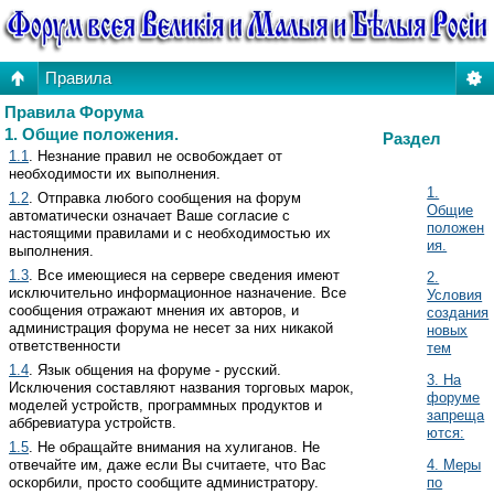
Правила
Правила Форума
1. Общие положения.
Раздел
1.1
. Незнание правил не освобождает от
необходимости их выполнения.
1.
1.2
. Отправка любого сообщения на форум
Общие
автоматически означает Ваше согласие с
положен
настоящими правилами и с необходимостью их
ия.
выполнения.
1.3
. Все имеющиеся на сервере сведения имеют
2.
исключительно информационное назначение. Все
Условия
сообщения отражают мнения их авторов, и
создания
администрация форума не несет за них никакой
новых
ответственности
тем
1.4
. Язык общения на форуме - русский.
3. На
Исключения составляют названия торговых марок,
форуме
моделей устройств, программных продуктов и
запреща
аббревиатура устройств.
ются:
1.5
. Не обращайте внимания на хулиганов. Не
отвечайте им, даже если Вы считаете, что Вас
4. Меры
оскорбили, просто сообщите администратору.
по