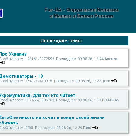
For-UA - Форум всея Великия
и Малыя и Белыя России
Последние темы
Про Украину
Сообщ/просм: 128161/3272598. Последнее: 09.08.26, 12:44 Аленка
Демотиваторы - 10
Сообщ/просм: 36407/2470915. Последнее: 09.08.26, 12:32 Торк
Укромультики, для тех кто читает .
Сообщ/просм: 157455/3086763. Последнее: 09.08.26, 12:31 SHAMAN
ZeroOne никого не хочет в конце своей жизни
обижать
Сообщ/просм: 4/65. Последнее: 09.08.26, 12:29 Галс