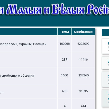
Темы
Сообщения
100968
6222090
овороссии, Украины, России и
237
11416
1560
137260
ля свободного общения
638
31536
ст
4
414