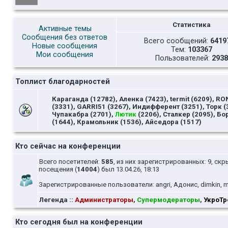
Статистика
Активные темы
Сообщения без ответов
Всего сообщений:
6419
Новые сообщения
Тем:
103367
Мои сообщения
Пользователей:
2938
Топлист благодарностей
Караганда (12782), Аленка (7423), termit (6209), RO
(3331), GARRI51 (3267), Индифферент (3251), Торк (
Чупакабра (2701),
Лютик
(2206), Сталкер (2095), Бо
(1644), Крамольник (1536), Айседора (1517)
Кто сейчас на конференции
Всего посетителей:
585
, из них зарегистрированных: 9, скр
посещения (
14004
) был 13.04.26, 18:13
Зарегистрированные пользователи: angri, Адонис, dimkin, mikr
Легенда ::
Администраторы
,
Супермодераторы
,
УкроТр
Кто сегодня был на конференции