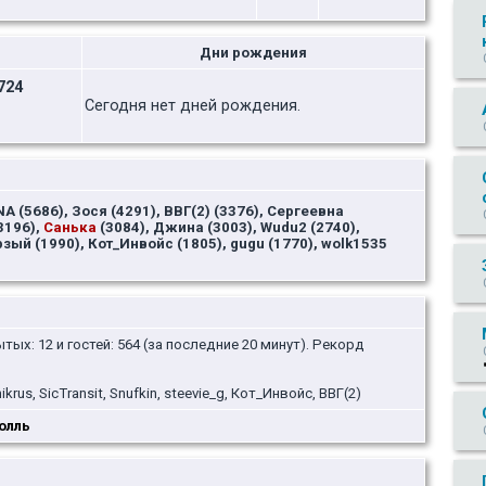
Дни рождения
724
Сегодня нет дней рождения.
NA (5686), Зося (4291), ВВГ(2) (3376), Сергеевна
3196),
Санька
(3084), Джина (3003), Wudu2 (2740),
рзый (1990), Кот_Инвойс (1805), gugu (1770), wolk1535
ытых: 12 и гостей: 564 (за последние 20 минут). Рекорд
us, SicTransit, Snufkin, steevie_g, Кот_Инвойс, ВВГ(2)
олль