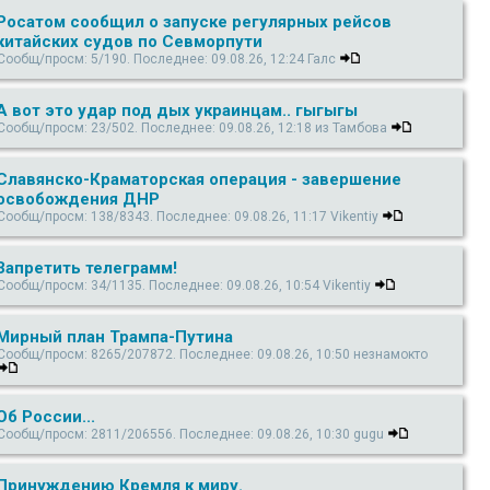
Росатом сообщил о запуске регулярных рейсов
китайских судов по Севморпути
Сообщ/просм: 5/190. Последнее: 09.08.26, 12:24 Галс
А вот это удар под дых украинцам.. гыгыгы
Сообщ/просм: 23/502. Последнее: 09.08.26, 12:18 из Тамбова
Славянско-Краматорская операция - завершение
освобождения ДНР
Сообщ/просм: 138/8343. Последнее: 09.08.26, 11:17 Vikentiy
Запретить телеграмм!
Сообщ/просм: 34/1135. Последнее: 09.08.26, 10:54 Vikentiy
Мирный план Трампа-Путина
Сообщ/просм: 8265/207872. Последнее: 09.08.26, 10:50 незнамокто
Об России...
Сообщ/просм: 2811/206556. Последнее: 09.08.26, 10:30 gugu
Принуждению Кремля к миру.