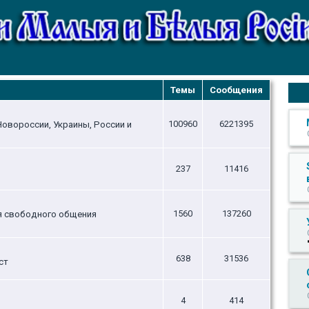
Темы
Сообщения
100960
6221395
овороссии, Украины, России и
237
11416
1560
137260
ля свободного общения
638
31536
ст
4
414