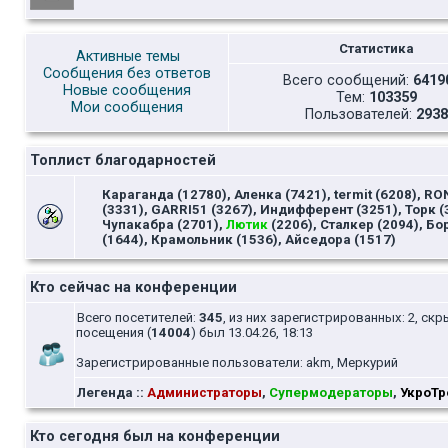
Статистика
Активные темы
Сообщения без ответов
Всего сообщений:
6419
Новые сообщения
Тем:
103359
Мои сообщения
Пользователей:
2938
Топлист благодарностей
Караганда (12780), Аленка (7421), termit (6208), RO
(3331), GARRI51 (3267), Индифферент (3251), Торк (
Чупакабра (2701),
Лютик
(2206), Сталкер (2094), Бо
(1644), Крамольник (1536), Айседора (1517)
Кто сейчас на конференции
Всего посетителей:
345
, из них зарегистрированных: 2, скр
посещения (
14004
) был 13.04.26, 18:13
Зарегистрированные пользователи: akm, Меркурий
Легенда ::
Администраторы
,
Супермодераторы
,
УкроТр
Кто сегодня был на конференции