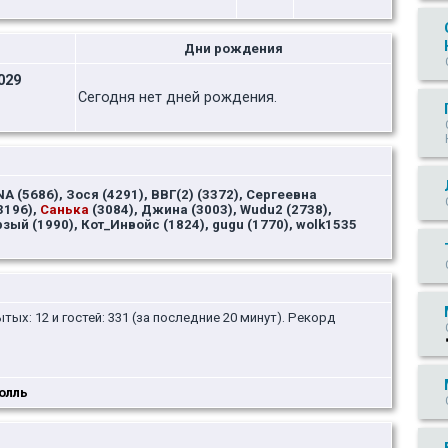
Дни рождения
029
Сегодня нет дней рождения.
NA (5686), Зося (4291), ВВГ(2) (3372), Сергеевна
3196),
Санька
(3084), Джина (3003), Wudu2 (2738),
рзый (1990), Кот_Инвойс (1824), gugu (1770), wolk1535
ытых: 12 и гостей: 331 (за последние 20 минут). Рекорд
олль